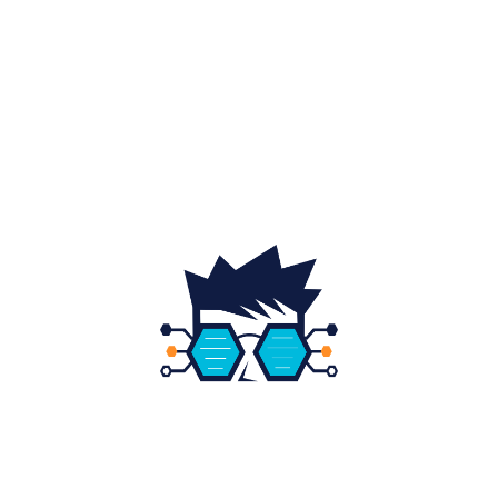
Home & Deco
19
Gradina si exterior
16
Fashion
14
Educatie
12
DESPRE NOI