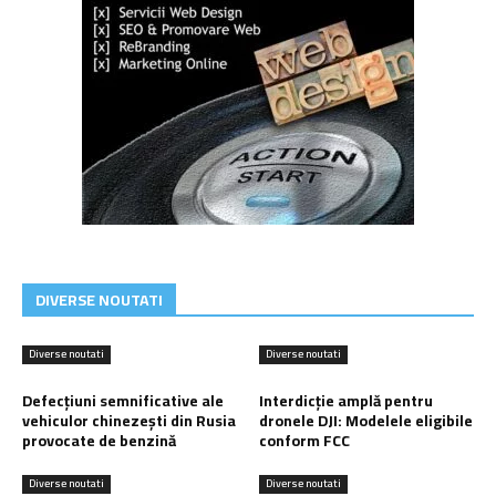
DIVERSE NOUTATI
Diverse noutati
Diverse noutati
Defecțiuni semnificative ale
Interdicție amplă pentru
vehiculor chinezești din Rusia
dronele DJI: Modelele eligibile
provocate de benzină
conform FCC
Diverse noutati
Diverse noutati