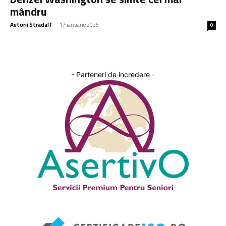
mândru
Autorii StradaIT
-
17 ianuarie 2026
0
- Parteneri de incredere -