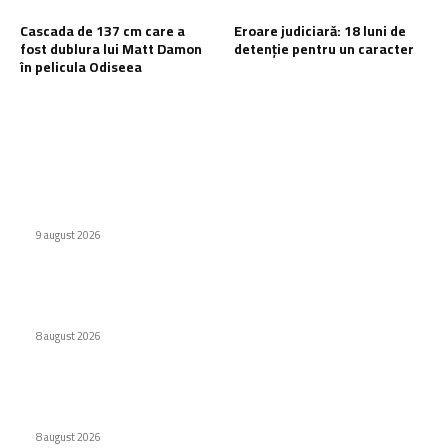
Cascada de 137 cm care a
Eroare judiciară: 18 luni de
fost dublura lui Matt Damon
detenție pentru un caracter
în pelicula Odiseea
Ultimele postari:
Defecțiuni semnificative ale vehiculor chinezești din Rusia
provocate de benzină
9 august 2026
Interdicție amplă pentru dronele DJI: Modelele eligibile
conform FCC
8 august 2026
Cascada de 137 cm care a fost dublura lui Matt Damon în
pelicula Odiseea
8 august 2026