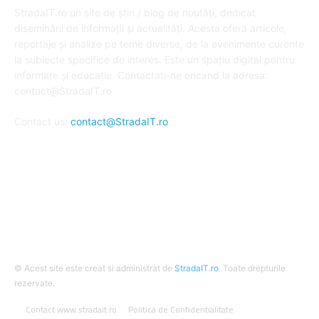
StradaIT.ro un site de știri / blog de noutăți, dedicat
diseminării de informații și actualități. Acesta oferă articole,
reportaje și analize pe teme diverse, de la evenimente curente
la subiecte specifice de interes. Este un spațiu digital pentru
informare și educație. Contactati-ne oricand la adresa:
contact@StradaIT.ro
Contact us:
contact@StradaIT.ro
URMARESTE-NE
© Acest site este creat si administrat de
StradaIT.ro
. Toate drepturile
rezervate.
Contact www.stradait.ro
Politica de Confidentialitate