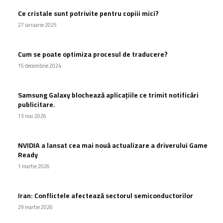
Ce cristale sunt potrivite pentru copiii mici?
27 ianuarie 2025
Cum se poate optimiza procesul de traducere?
15 decembrie 2024
Samsung Galaxy blochează aplicațiile ce trimit notificări
publicitare.
13 mai 2026
NVIDIA a lansat cea mai nouă actualizare a driverului Game
Ready
1 martie 2026
Iran: Conflictele afectează sectorul semiconductorilor
29 martie 2026