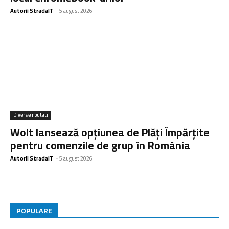
Autorii StradaIT
-
5 august 2026
Diverse noutati
Wolt lansează opțiunea de Plăți Împărțite
pentru comenzile de grup în România
Autorii StradaIT
-
5 august 2026
POPULARE