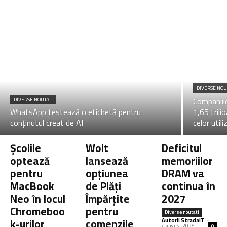
DIVERSE NOU
Companiil
DIVERSE NOUTATI
WhatsApp testează o etichetă pentru
1,65 tril
conținutul creat de AI
celor util
Școlile
Wolt
Deficitul
optează
lansează
memoriilor
pentru
opțiunea
DRAM va
MacBook
de Plăți
continua în
Neo în locul
Împărțite
2027
Chromeboo
pentru
Diverse noutati
k-urilor
comenzile
Autorii StradaIT
-
4 august 2026
0