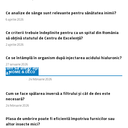
Ce analize de sânge sunt relevante pentru sănătatea inimii?
6 aprilie 2026
Ce criterii trebuie îndeplinite pentru ca un spital din România
să obțină statutul de Centru de Excelență?
2 aprilie 2026
Ce se întâmplă în organism după injectarea acidului hialuronic?
27 ianuarie 2026
Cum să alegi aparatul de muls potrivit pentru ferma
HOME & DECO
ta?
Eugen Olteanu
-
24 februarie 2026
Cum se face spălarea inversă a filtrului și cât de des este
necesară?
24 februarie 2026
Plasa de umbrire poate fi eficientă împotriva furnicilor sau
altor insecte mici?