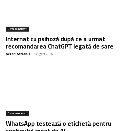
Diverse noutati
Internat cu psihoză după ce a urmat
recomandarea ChatGPT legată de sare
Autorii StradaIT
-
6 august 2026
Diverse noutati
WhatsApp testează o etichetă pentru
conținutul creat de AI