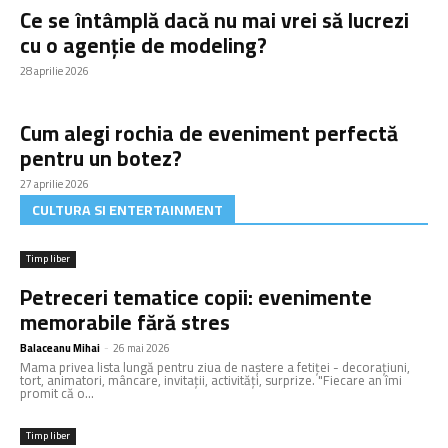
Ce se întâmplă dacă nu mai vrei să lucrezi
cu o agenție de modeling?
28 aprilie 2026
Cum alegi rochia de eveniment perfectă
pentru un botez?
27 aprilie 2026
CULTURA SI ENTERTAINMENT
Timp liber
Petreceri tematice copii: evenimente
memorabile fără stres
Balaceanu Mihai
-
26 mai 2026
Mama privea lista lungă pentru ziua de naștere a fetiței - decorațiuni,
tort, animatori, mâncare, invitații, activități, surprize. "Fiecare an îmi
promit că o...
Timp liber