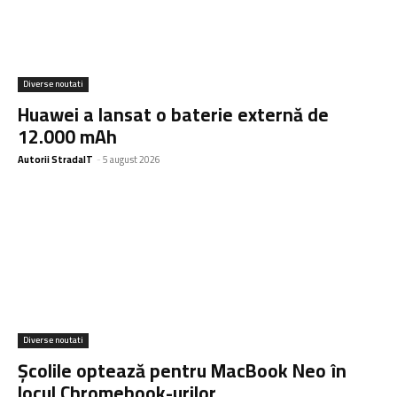
Diverse noutati
Huawei a lansat o baterie externă de
12.000 mAh
Autorii StradaIT
-
5 august 2026
Diverse noutati
Școlile optează pentru MacBook Neo în
locul Chromebook-urilor