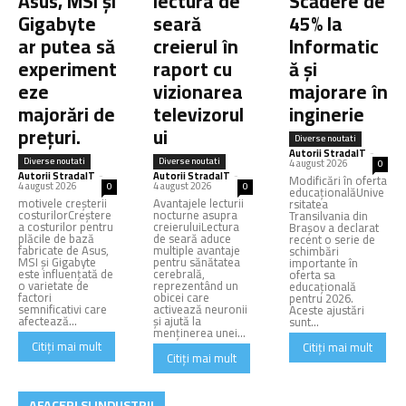
Asus, MSI și
lectura de
Scădere de
Gigabyte
seară
45% la
ar putea să
creierul în
Informatic
experiment
raport cu
ă și
eze
vizionarea
majorare în
majorări de
televizorul
inginerie
prețuri.
ui
Diverse noutati
Autorii StradaIT
-
Diverse noutati
Diverse noutati
4 august 2026
0
Autorii StradaIT
-
Autorii StradaIT
-
Modificări în oferta
4 august 2026
4 august 2026
0
0
educaționalăUnive
motivele creșterii
Avantajele lecturii
rsitatea
costurilorCreștere
nocturne asupra
Transilvania din
a costurilor pentru
creieruluiLectura
Brașov a declarat
plăcile de bază
de seară aduce
recent o serie de
fabricate de Asus,
multiple avantaje
schimbări
MSI și Gigabyte
pentru sănătatea
importante în
este influențată de
cerebrală,
oferta sa
o varietate de
reprezentând un
educațională
factori
obicei care
pentru 2026.
semnificativi care
activează neuronii
Aceste ajustări
afectează...
și ajută la
sunt...
menținerea unei...
Citiți mai mult
Citiți mai mult
Citiți mai mult
AFACERI SI INDUSTRII