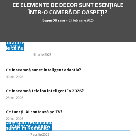
CE ELEMENTE DE DECOR SUNT ESENȚIALE
ÎNTR-O CAMERĂ DE OASPEȚI?
Eugen Olteanu
-
27 februarie 2026
Curățare laptop București. Ce presupune intervenția și
TECH
de ce nu este suficient să sufli aer pe grile
Balaceanu Mihai
-
16 iunie 2026
Ce înseamnă sunet inteligent adaptiv?
30 mai 2026
Ce înseamnă telefon inteligent în 2026?
23 mai 2026
Ce funcții AI contează pe TV?
22 mai 2026
Care sunt recomandările actuale pentru screeningul
SĂNĂTATE / HOBBY
mamar în România?
Eugen Olteanu
-
7 aprilie 2026