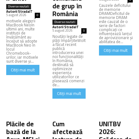
de grup în
Cauzele deficitului
Diverse noutati
de memorie
România
Autorii StradaIT
-
DRAMDeficitul de
5 august 2026
0
memorie DRAM
motivele alegerii
este cauzat de o
Diverse noutati
MacBook NeoÎn
serie de factori
Autorii StradaIT
-
ultimii ani, multe
complicați ce
5 august 2026
0
instituții de
influențează lanțul
Noutăți legate de
învățământ au
de aprovizionare și
plăți împărțiteWolt
început să adopte
abilitatea de...
a făcut recent
MacBook Neo în
publică
locul
Citiți mai mult
introducerea unei
Chromebook-
noi funcționalități
urilor, iar motivele
în România,
sunt diverse și...
destinată să
optimizeze
Citiți mai mult
experiența
utilizatorilor ce
plasează comenzi
de...
Citiți mai mult
Plăcile de
Cum
UNITBV
bază de la
afectează
2026: