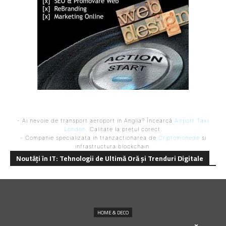
- Ai nevoie de transport aeroport in Anglia? Încearcă
Airport Taxi
London
. Calitate la prețul corect.
- Companie specializata in tranzactionarea de
Criptomonede
si
infrastructura blockchain.
Noutăți în IT: Tehnologii de Ultimă Oră și Trenduri Digitale
HOME & DECO