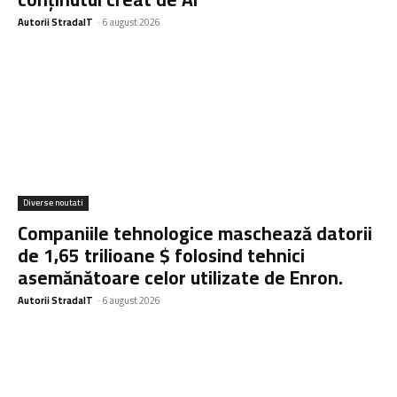
Autorii StradaIT
-
6 august 2026
Diverse noutati
Companiile tehnologice maschează datorii
de 1,65 trilioane $ folosind tehnici
asemănătoare celor utilizate de Enron.
Autorii StradaIT
-
6 august 2026