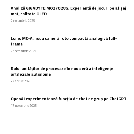
Analiză GIGABYTE MO27Q28G: Experiență de jocuri pe afișaj
mat, calitate OLED
7 noiembrie 2025
Lomo MC-A, noua cameră foto compactă analogică full-
frame
23 octombrie 2025
Rolul unităților de procesare în noua eră a inteligenței
artificiale autonome
27 aprilie 2026
OpenAI experimentează funcția de chat de grup pe ChatGPT
17 noiembrie 2025
Ultimele postari: