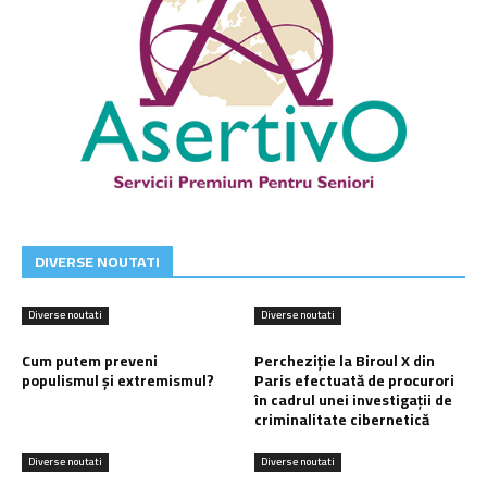
DIVERSE NOUTATI
Diverse noutati
Diverse noutati
Cum putem preveni
Percheziție la Biroul X din
populismul și extremismul?
Paris efectuată de procurori
în cadrul unei investigații de
criminalitate cibernetică
Diverse noutati
Diverse noutati