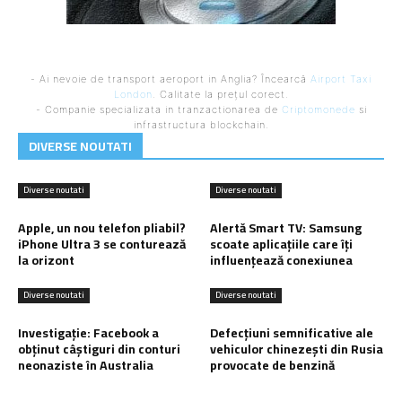
- Ai nevoie de transport aeroport in Anglia? Încearcă
Airport Taxi
London
. Calitate la prețul corect.
- Companie specializata in tranzactionarea de
Criptomonede
si
infrastructura blockchain.
DIVERSE NOUTATI
Diverse noutati
Diverse noutati
Apple, un nou telefon pliabil?
Alertă Smart TV: Samsung
iPhone Ultra 3 se conturează
scoate aplicațiile care îți
la orizont
influențează conexiunea
Diverse noutati
Diverse noutati
Investigație: Facebook a
Defecțiuni semnificative ale
obținut câștiguri din conturi
vehiculor chinezești din Rusia
neonaziste în Australia
provocate de benzină