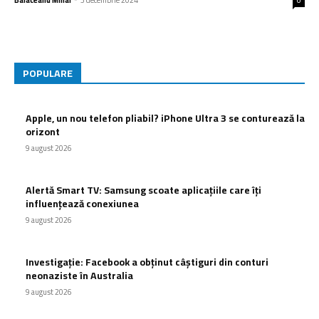
0
POPULARE
Apple, un nou telefon pliabil? iPhone Ultra 3 se conturează la
orizont
9 august 2026
Alertă Smart TV: Samsung scoate aplicațiile care îți
influențează conexiunea
9 august 2026
Investigație: Facebook a obținut câștiguri din conturi
neonaziste în Australia
9 august 2026