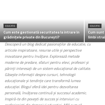
EDUCATIE
EDUCATIE
Cum este gestionată securitatea la intrare în
Cum sunt 
grădinițele private din București?
limbi stra
Descoperă un blog dedicat pasionaților de educatie, cu
articole inspiratoare, resurse utile și perspective
inovatoare pentru învățare. Explorează metode
moderne de predare, sfaturi pentru elevi, profesori și
părinți interesați de un sistem educațional de calitate.
Găsește informații despre cursuri, tehnologii
educaționale și tendințe care transformă lumea
educației. Blogul oferă idei pentru dezvoltarea
personală, învățarea continuă și succesul academic.
Inspiră-te din povești de succes și interviuri cu
profesioniști din domeniul educației. Află cum să