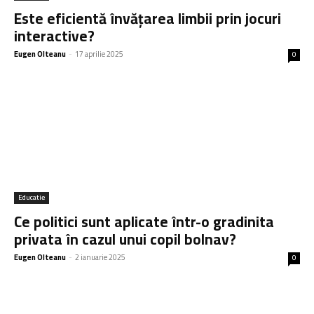
Este eficientă învățarea limbii prin jocuri
interactive?
Eugen Olteanu
-
17 aprilie 2025
0
Educatie
Ce politici sunt aplicate într-o gradinita
privata în cazul unui copil bolnav?
Eugen Olteanu
-
2 ianuarie 2025
0