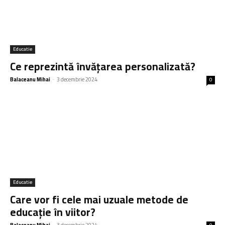
Educatie
Ce reprezintă învățarea personalizată?
Balaceanu Mihai
-
3 decembrie 2024
0
Educatie
Care vor fi cele mai uzuale metode de
educație în viitor?
Balaceanu Mihai
-
3 decembrie 2024