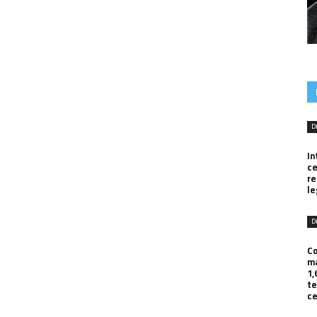
D
In
ce
r
le
D
Co
ma
1,
te
ce