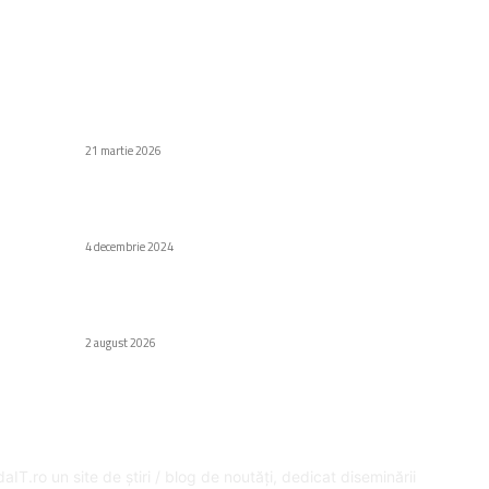
C
Stiri populare
Di
Windows 11 se transformă: Microsoft, în
sfârșit, ia în considerare opiniile utilizatorilor
Af
21 martie 2026
Să
Au
Granada. Una dintre cele mai fascinante
destinații turistice
H
4 decembrie 2024
Gr
Fa
Apple avertizează: Noile iPhone-uri s-ar putea
e
dovedi a fi greu de găsit.
Ed
2 august 2026
SPRE NOI
U
aIT.ro un site de știri / blog de noutăți, dedicat diseminării