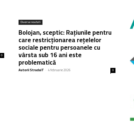
Diverse noutati
Bolojan, sceptic: Rațiunile pentru
care restricționarea rețelelor
sociale pentru persoanele cu
vârsta sub 16 ani este
0
problematică
Autorii StradaIT
-
4 februarie 2026
0