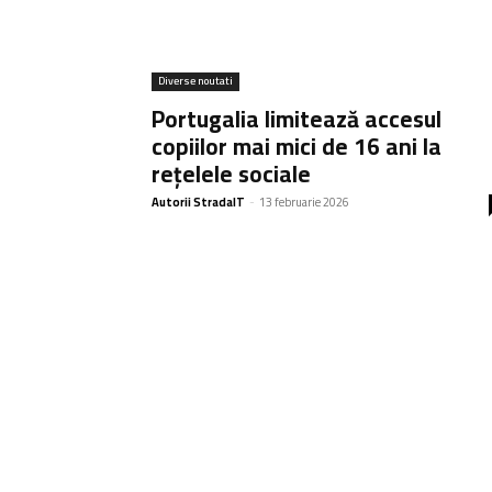
Diverse noutati
Portugalia limitează accesul
copiilor mai mici de 16 ani la
rețelele sociale
Autorii StradaIT
-
13 februarie 2026