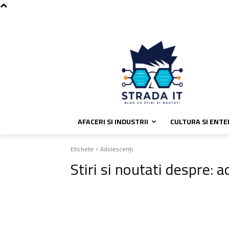
C
vineri, august 7, 2026
Politica de
27.9
București
AFACERI SI INDUSTRII
CULTURA SI ENT
Etichete
Adolescenți
Stiri si noutati despre:
a