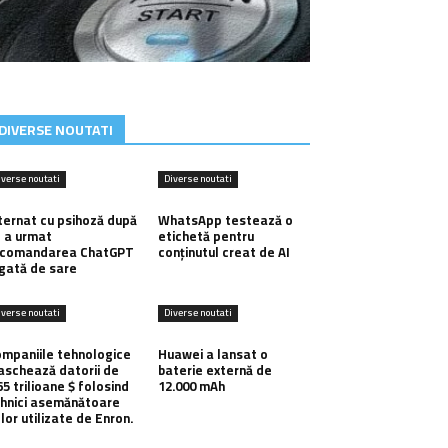
DIVERSE NOUTATI
iverse noutati
Diverse noutati
ternat cu psihoză după
WhatsApp testează o
 a urmat
etichetă pentru
ecomandarea ChatGPT
conținutul creat de AI
gată de sare
iverse noutati
Diverse noutati
mpaniile tehnologice
Huawei a lansat o
schează datorii de
baterie externă de
65 trilioane $ folosind
12.000 mAh
hnici asemănătoare
lor utilizate de Enron.