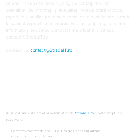
StradaIT.ro un site de știri / blog de noutăți, dedicat
diseminării de informații și actualități. Acesta oferă articole,
reportaje și analize pe teme diverse, de la evenimente curente
la subiecte specifice de interes. Este un spațiu digital pentru
informare și educație. Contactati-ne oricand la adresa:
contact@StradaIT.ro
Contact us:
contact@StradaIT.ro
URMARESTE-NE
© Acest site este creat si administrat de
StradaIT.ro
. Toate drepturile
rezervate.
Contact www.stradait.ro
Politica de Confidentialitate