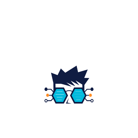
Home & Deco
19
Gradina si exterior
16
Fashion
14
Educatie
12
DESPRE NOI