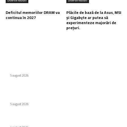
Diverse noutati
Diverse noutati
Deficitul memoriilor DRAM va
Plăcile de bază de la Asus, MSI
continua în 2027
și Gigabyte ar putea să
experimenteze majorări de
prețuri.
Ultimele postari:
Școlile optează pentru MacBook Neo în locul Chromebook-
urilor
5 august 2026
Wolt lansează opțiunea de Plăți Împărțite pentru comenzile
de grup în România
5 august 2026
Deficitul memoriilor DRAM va continua în 2027