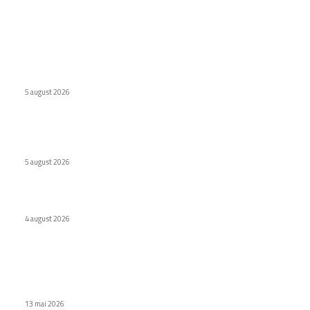
Ultimele postari:
Școlile optează pentru MacBook Neo în locul Chromebook-
urilor
5 august 2026
Wolt lansează opțiunea de Plăți Împărțite pentru comenzile
de grup în România
5 august 2026
Deficitul memoriilor DRAM va continua în 2027
4 august 2026
Stiri populare
Samsung Galaxy blochează aplicațiile ce trimit notificări
publicitare.
13 mai 2026