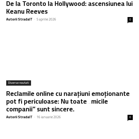
De la Toronto la Hollywood: ascensiunea lui
Keanu Reeves
Autorii StradaIT
-
5 aprilie 2026
0
Diverse noutati
Reclamile online cu narațiuni emoționante
pot fi periculoase: Nu toate „micile
companii” sunt sincere.
Autorii StradaIT
-
16 ianuarie 2026
0