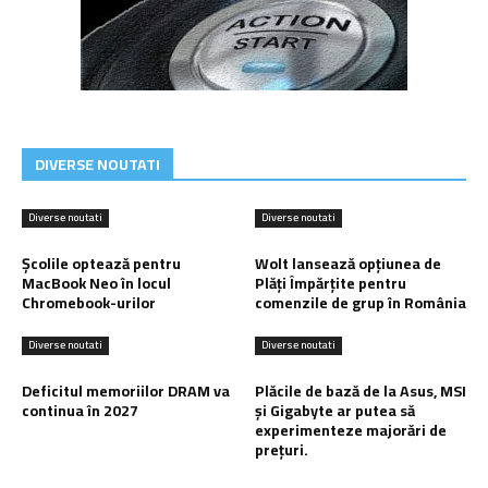
DIVERSE NOUTATI
Diverse noutati
Diverse noutati
Școlile optează pentru
Wolt lansează opțiunea de
MacBook Neo în locul
Plăți Împărțite pentru
Chromebook-urilor
comenzile de grup în România
Diverse noutati
Diverse noutati
Deficitul memoriilor DRAM va
Plăcile de bază de la Asus, MSI
continua în 2027
și Gigabyte ar putea să
experimenteze majorări de
prețuri.