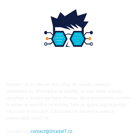
DESPRE NOI
StradaIT.ro un site de știri / blog de noutăți, dedicat
diseminării de informații și actualități. Acesta oferă articole,
reportaje și analize pe teme diverse, de la evenimente curente
la subiecte specifice de interes. Este un spațiu digital pentru
informare și educație. Contactati-ne oricand la adresa:
contact@StradaIT.ro
Contact us:
contact@StradaIT.ro