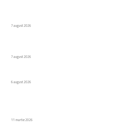
Ultimele postari:
Cum au adus tinerii din anii ’90 internetul rapid în România
7 august 2026
Naspers cumpără în totalitate eMAG. Iulian Stanciu își cedă
acțiunile.
7 august 2026
Virus nou creat de AI. Specialiștii subliniază pericolele
6 august 2026
Stiri populare
Samsung Galaxy S26 Ultra Review: S25 Ultra with Improved
Privacy Screen
11 martie 2026