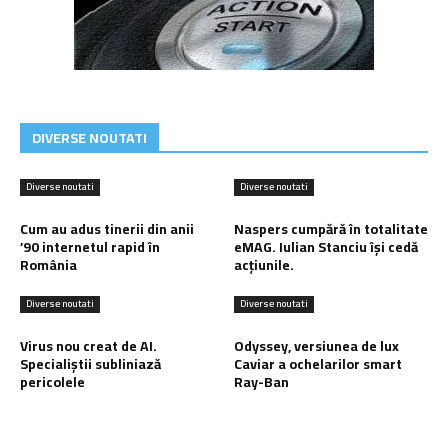
DIVERSE NOUTATI
Diverse noutati
Diverse noutati
Cum au adus tinerii din anii
Naspers cumpără în totalitate
’90 internetul rapid în
eMAG. Iulian Stanciu își cedă
România
acțiunile.
Diverse noutati
Diverse noutati
Virus nou creat de AI.
Odyssey, versiunea de lux
Specialiștii subliniază
Caviar a ochelarilor smart
pericolele
Ray-Ban