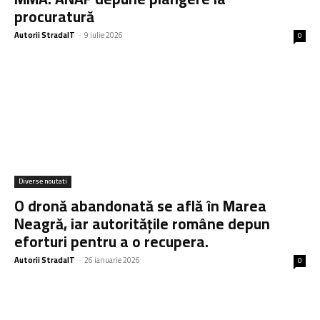
procuratură
Autorii StradaIT
-
9 iulie 2026
0
Diverse noutati
O dronă abandonată se află în Marea
Neagră, iar autoritățile române depun
eforturi pentru a o recupera.
Autorii StradaIT
-
26 ianuarie 2026
0