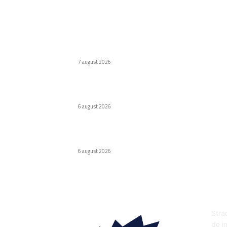
Ultimele postari:
Naspers cumpără în totalitate eMAG. Iulian
Stanciu își cedă acțiunile.
7 august 2026
Virus nou creat de AI. Specialiștii subliniază
pericolele
6 august 2026
Odyssey, versiunea de lux Caviar a ochelarilor
smart Ray-Ban
6 august 2026
DE
Strad
de in