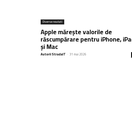
Diverse noutati
Apple mărește valorile de
răscumpărare pentru iPhone, iPa
și Mac
Autorii StradaIT
-
31 mai 2026