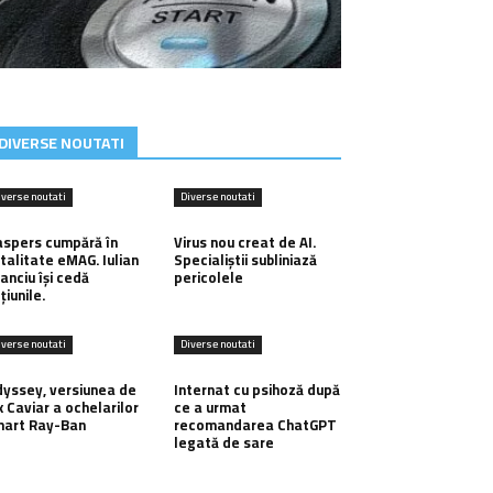
DIVERSE NOUTATI
iverse noutati
Diverse noutati
spers cumpără în
Virus nou creat de AI.
talitate eMAG. Iulian
Specialiștii subliniază
anciu își cedă
pericolele
țiunile.
iverse noutati
Diverse noutati
yssey, versiunea de
Internat cu psihoză după
x Caviar a ochelarilor
ce a urmat
mart Ray-Ban
recomandarea ChatGPT
legată de sare