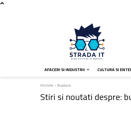
C
vineri, august 7, 2026
Politica de
33.8
București
AFACERI SI INDUSTRII
CULTURA SI ENT
Etichete
Buyback
Stiri si noutati despre:
b