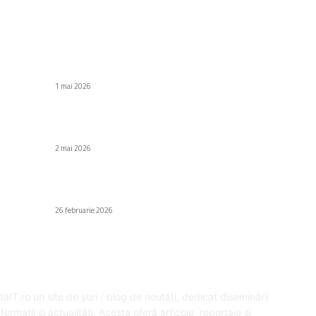
C
Stiri populare
Di
Samsung, performanțe fără precedent în T1
2026: câștiguri și profituri la niveluri istorice.
Af
1 mai 2026
Să
Au
ZTE: O instanță din Marea Britanie ordonă
Samsung să achite 392 de milioane de dolari
H
2 mai 2026
Gr
Fa
Nvidia anunță câștiguri de 68,13 miliarde de
dolari și un profit net de 43 de miliarde.
Ed
26 februarie 2026
SPRE NOI
U
aIT.ro un site de știri / blog de noutăți, dedicat diseminării
formații și actualități. Acesta oferă articole, reportaje și