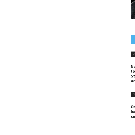
D
Na
to
St
ac
D
Od
lu
s