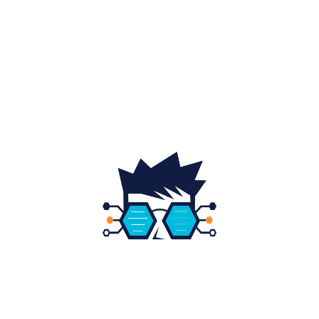
Home & Deco
19
Gradina si exterior
16
Fashion
14
Educatie
12
DESPRE NOI