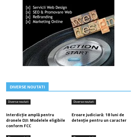
DIVERSE NOUTATI
Diverse noutati
Diverse noutati
Interdicție amplă pentru
Eroare judiciară: 18 luni de
dronele DJI: Modelele eligibile
detenție pentru un caracter
conform FCC