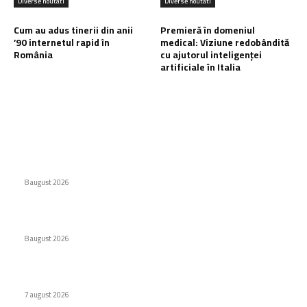
Diverse noutati
Diverse noutati
Cum au adus tinerii din anii
Premieră în domeniul
’90 internetul rapid în
medical: Viziune redobândită
România
cu ajutorul inteligenței
artificiale în Italia
Ultimele postari:
Interdicție amplă pentru dronele DJI: Modelele eligibile
conform FCC
8 august 2026
Eroare judiciară: 18 luni de detenție pentru un caracter
8 august 2026
Cum au adus tinerii din anii ’90 internetul rapid în România
7 august 2026