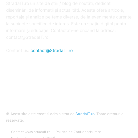
StradaIT.ro un site de știri / blog de noutăți, dedicat
diseminării de informații și actualități. Acesta oferă articole,
reportaje și analize pe teme diverse, de la evenimente curente
la subiecte specifice de interes. Este un spațiu digital pentru
informare și educație. Contactati-ne oricand la adresa:
contact@StradaIT.ro
Contact us:
contact@StradaIT.ro
URMARESTE-NE
© Acest site este creat si administrat de
StradaIT.ro
. Toate drepturile
rezervate.
Contact www.stradait.ro
Politica de Confidentialitate