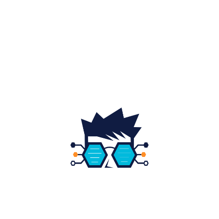
Home & Deco
19
Gradina si exterior
16
Fashion
14
Educatie
12
DESPRE NOI