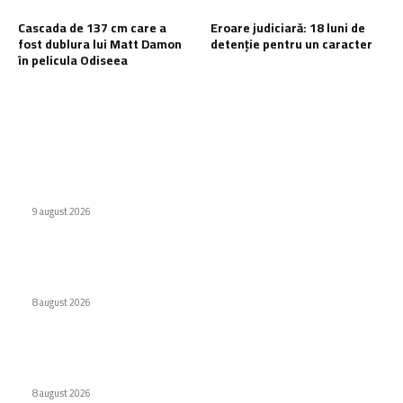
Cascada de 137 cm care a
Eroare judiciară: 18 luni de
fost dublura lui Matt Damon
detenție pentru un caracter
în pelicula Odiseea
Ultimele postari:
Defecțiuni semnificative ale vehiculor chinezești din Rusia
provocate de benzină
9 august 2026
Interdicție amplă pentru dronele DJI: Modelele eligibile
conform FCC
8 august 2026
Cascada de 137 cm care a fost dublura lui Matt Damon în
pelicula Odiseea
8 august 2026