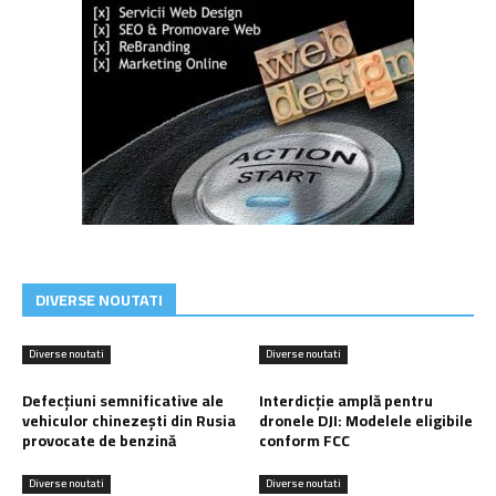
DIVERSE NOUTATI
Diverse noutati
Diverse noutati
Defecțiuni semnificative ale
Interdicție amplă pentru
vehiculor chinezești din Rusia
dronele DJI: Modelele eligibile
provocate de benzină
conform FCC
Diverse noutati
Diverse noutati