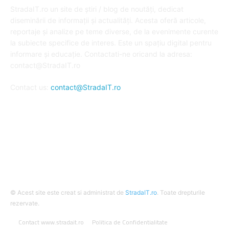
StradaIT.ro un site de știri / blog de noutăți, dedicat
diseminării de informații și actualități. Acesta oferă articole,
reportaje și analize pe teme diverse, de la evenimente curente
la subiecte specifice de interes. Este un spațiu digital pentru
informare și educație. Contactati-ne oricand la adresa:
contact@StradaIT.ro
Contact us:
contact@StradaIT.ro
URMARESTE-NE
© Acest site este creat si administrat de
StradaIT.ro
. Toate drepturile
rezervate.
Contact www.stradait.ro
Politica de Confidentialitate