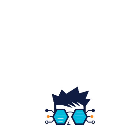
Sănătate / Hobby
21
Auto
20
Home & Deco
19
Gradina si exterior
16
Fashion
14
Educatie
12