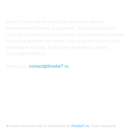
DESPRE NOI
StradaIT.ro un site de știri / blog de noutăți, dedicat
diseminării de informații și actualități. Acesta oferă articole,
reportaje și analize pe teme diverse, de la evenimente curente
la subiecte specifice de interes. Este un spațiu digital pentru
informare și educație. Contactati-ne oricand la adresa:
contact@StradaIT.ro
Contact us:
contact@StradaIT.ro
URMARESTE-NE
© Acest site este creat si administrat de
StradaIT.ro
. Toate drepturile