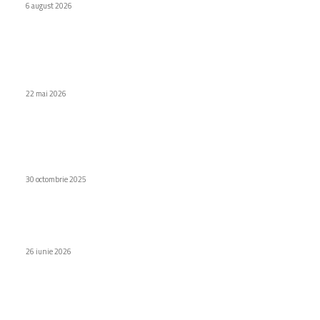
6 august 2026
Stiri populare
Regizorul Nolan trăiește fără conexiune la internet și
smartphone.
22 mai 2026
Uneltele de vârf Parkside în promoția de toamnă la Kaufland:
Scule electrice cu și fără cablu, ideale pentru orice proiect
DIY
30 octombrie 2025
Piața dronelor va ajunge la 125 de miliarde de dolari până în
anul 2035
26 iunie 2026
Categorii
Diverse noutati
1153
Afaceri si industrii
48