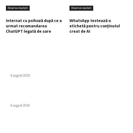
Diverse noutati
Diverse noutati
Internat cu psihoză după ce a
WhatsApp testează o
urmat recomandarea
etichetă pentru conținutul
ChatGPT legată de sare
creat de AI
Ultimele postari:
Virus nou creat de AI. Specialiștii subliniază pericolele
6 august 2026
Odyssey, versiunea de lux Caviar a ochelarilor smart Ray-
Ban
6 august 2026
Internat cu psihoză după ce a urmat recomandarea ChatGPT
legată de sare