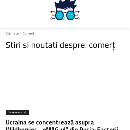
Etichete
Comerț
Stiri si noutati despre:
comerț
Diverse noutati
Ucraina se concentrează asupra
Wildberries, „eMAG-ul” din Rusia: Factorii