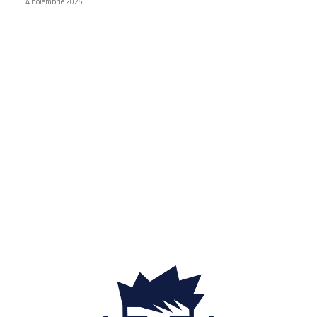
4 noiembrie 2025
Categorii
Diverse noutati
1150
Afaceri si industrii
48
Sănătate / Hobby
21
Auto
20
Home & Deco
19
Gradina si exterior
16
Fashion
14
Educatie
12