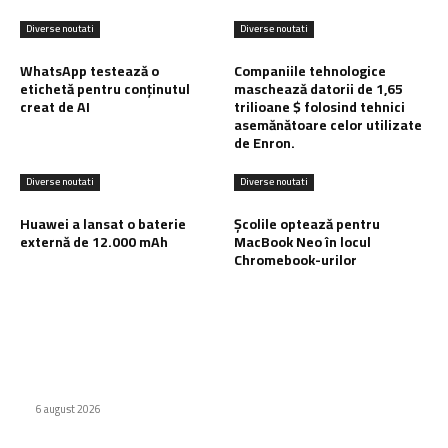
Diverse noutati
Diverse noutati
WhatsApp testează o
Companiile tehnologice
etichetă pentru conținutul
maschează datorii de 1,65
creat de AI
trilioane $ folosind tehnici
asemănătoare celor utilizate
de Enron.
Diverse noutati
Diverse noutati
Huawei a lansat o baterie
Școlile optează pentru
externă de 12.000 mAh
MacBook Neo în locul
Chromebook-urilor
Ultimele postari:
WhatsApp testează o etichetă pentru conținutul creat de AI
6 august 2026