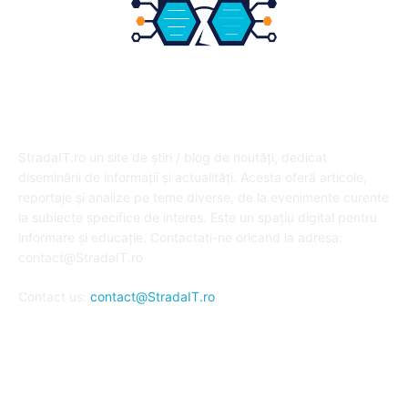
DESPRE NOI
StradaIT.ro un site de știri / blog de noutăți, dedicat
diseminării de informații și actualități. Acesta oferă articole,
reportaje și analize pe teme diverse, de la evenimente curente
la subiecte specifice de interes. Este un spațiu digital pentru
informare și educație. Contactati-ne oricand la adresa:
contact@StradaIT.ro
Contact us:
contact@StradaIT.ro
URMARESTE-NE