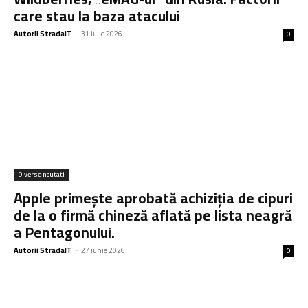
care stau la baza atacului
Autorii StradaIT
-
31 iulie 2026
0
Diverse noutati
Apple primește aprobată achiziția de cipuri
de la o firmă chineză aflată pe lista neagră
a Pentagonului.
Autorii StradaIT
-
27 iunie 2026
0