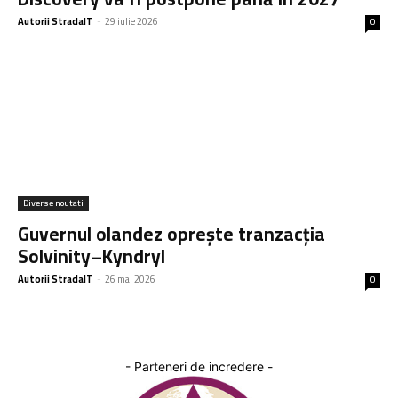
Autorii StradaIT
-
29 iulie 2026
0
Diverse noutati
Guvernul olandez oprește tranzacția
Solvinity–Kyndryl
Autorii StradaIT
-
26 mai 2026
0
- Parteneri de incredere -