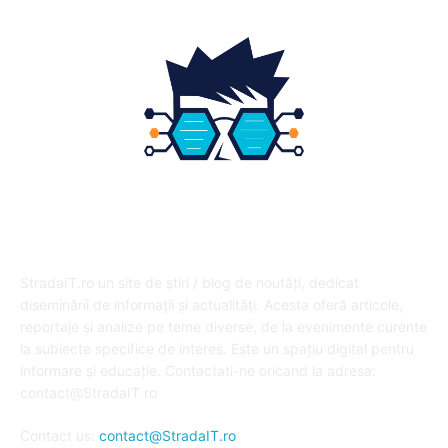
DESPRE NOI
StradaIT.ro un site de știri / blog de noutăți, dedicat
diseminării de informații și actualități. Acesta oferă articole,
reportaje și analize pe teme diverse, de la evenimente curente
la subiecte specifice de interes. Este un spațiu digital pentru
informare și educație. Contactati-ne oricand la adresa:
contact@StradaIT.ro
Contact us:
contact@StradaIT.ro