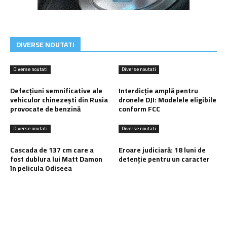
DIVERSE NOUTATI
Diverse noutati
Diverse noutati
Defecțiuni semnificative ale
Interdicție amplă pentru
vehiculor chinezești din Rusia
dronele DJI: Modelele eligibile
provocate de benzină
conform FCC
Diverse noutati
Diverse noutati
Cascada de 137 cm care a
Eroare judiciară: 18 luni de
fost dublura lui Matt Damon
detenție pentru un caracter
în pelicula Odiseea
Ultimele postari: