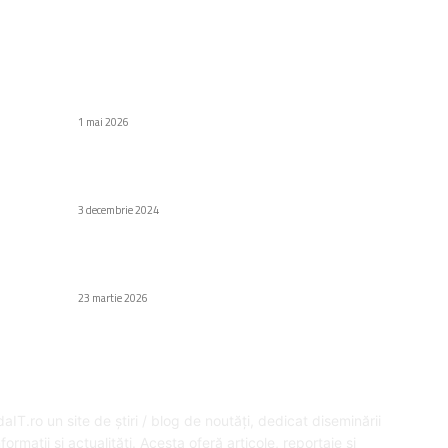
C
Stiri populare
Di
TSMC își dublează capacitatea de producție a
cipurilor de 2nm
Af
1 mai 2026
Să
Au
De ce sunt prețurile apartamentelor în Poiana
e
Brașov atât de mari?
H
3 decembrie 2024
Gr
Fa
Proprietarul OnlyFans a murit la 43 de ani din
cauza unui cancer.
Ed
23 martie 2026
SPRE NOI
U
aIT.ro un site de știri / blog de noutăți, dedicat diseminării
formații și actualități. Acesta oferă articole, reportaje și