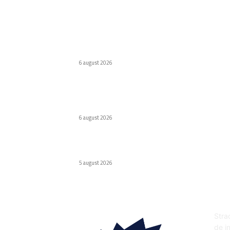
Ultimele postari:
WhatsApp testează o etichetă pentru
conținutul creat de AI
6 august 2026
Companiile tehnologice maschează datorii de
1,65 trilioane $ folosind tehnici asemănătoar
celor utilizate de Enron.
6 august 2026
Huawei a lansat o baterie externă de 12.000
mAh
5 august 2026
DE
Strad
de in