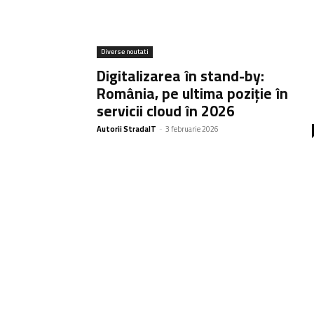
Diverse noutati
Digitalizarea în stand-by:
România, pe ultima poziție în
servicii cloud în 2026
Autorii StradaIT
-
3 februarie 2026