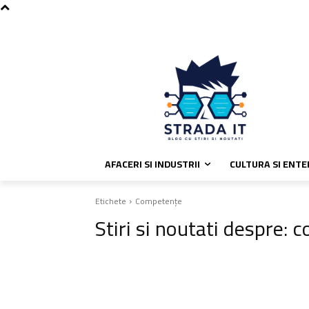
C
joi, august 6, 2026
Politica de coo
35.6
București
AFACERI SI INDUSTRII
CULTURA SI ENT
Etichete
Competențe
Stiri si noutati despre:
c