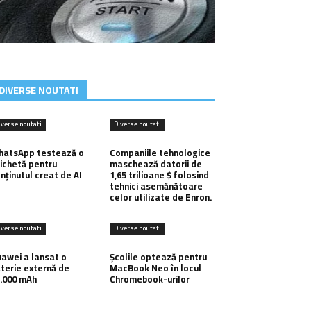
DIVERSE NOUTATI
iverse noutati
Diverse noutati
hatsApp testează o
Companiile tehnologice
ichetă pentru
maschează datorii de
nținutul creat de AI
1,65 trilioane $ folosind
tehnici asemănătoare
celor utilizate de Enron.
iverse noutati
Diverse noutati
awei a lansat o
Școlile optează pentru
terie externă de
MacBook Neo în locul
.000 mAh
Chromebook-urilor