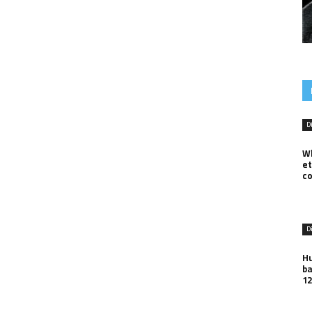
D
W
et
co
D
Hu
ba
12