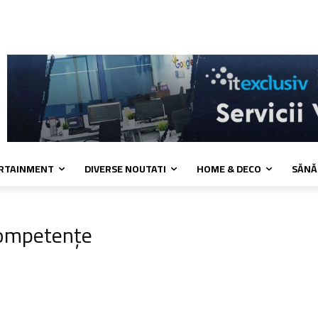
kies
Confidentialitate
Contact
ERTAINMENT
DIVERSE NOUTATI
HOME & DECO
SĂNĂ
ompetențe