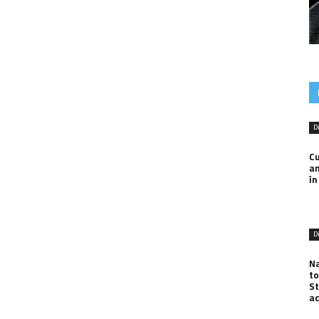
D
Cu
an
în
D
Na
to
St
ac