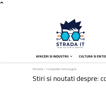
C
sâmbătă, august 8, 2026
Politic
24.5
București
AFACERI SI INDUSTRII
CULTURA SI ENT
Etichete
Competiție tehnologică
Stiri si noutati despre:
c