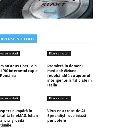
DIVERSE NOUTATI
iverse noutati
Diverse noutati
m au adus tinerii din
Premieră în domeniul
ii ’90 internetul rapid
medical: Viziune
 România
redobândită cu ajutorul
inteligenței artificiale în
Italia
iverse noutati
Diverse noutati
spers cumpără în
Virus nou creat de AI.
talitate eMAG. Iulian
Specialiștii subliniază
anciu își cedă
pericolele
țiunile.