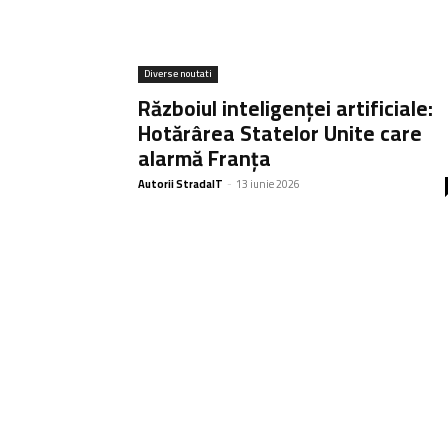
Diverse noutati
Războiul inteligenței artificiale:
Hotărârea Statelor Unite care
alarmă Franța
Autorii StradaIT
-
13 iunie 2026