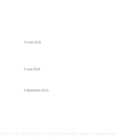
C
Stiri populare
Di
id
Artizanul din Arad care vinde cuțite de 1.500 de
euro la BSDA 2026
Af
15 mai 2026
Să
Au
Misiune de referință: Europa trimite o sondă
e
către asteroidul Apophis
H
5 iulie 2026
Gr
Fa
La ce folosește uleiul de shea?
5 decembrie 2024
Ed
SPRE NOI
U
aIT.ro un site de știri / blog de noutăți, dedicat diseminării