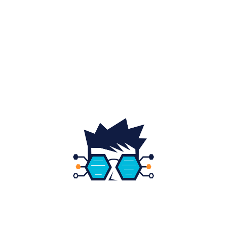
Auto
20
Home & Deco
19
Gradina si exterior
16
Fashion
14
Educatie
12