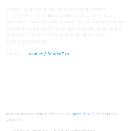
DESPRE NOI
StradaIT.ro un site de știri / blog de noutăți, dedicat
diseminării de informații și actualități. Acesta oferă articole,
reportaje și analize pe teme diverse, de la evenimente curente
la subiecte specifice de interes. Este un spațiu digital pentru
informare și educație. Contactati-ne oricand la adresa:
contact@StradaIT.ro
Contact us:
contact@StradaIT.ro
URMARESTE-NE
© Acest site este creat si administrat de
StradaIT.ro
. Toate drepturile
rezervate.
Contact www.stradait.ro
Politica de Confidentialitate