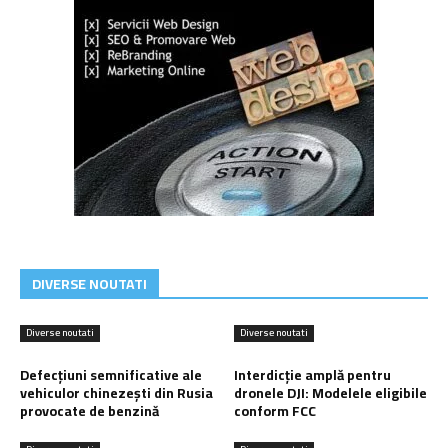
DIVERSE NOUTATI
Diverse noutati
Diverse noutati
Defecțiuni semnificative ale
Interdicție amplă pentru
vehiculor chinezești din Rusia
dronele DJI: Modelele eligibile
provocate de benzină
conform FCC