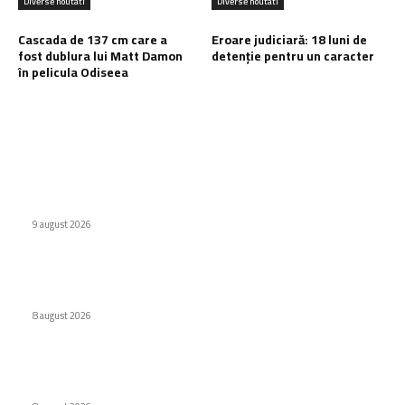
Diverse noutati
Diverse noutati
Cascada de 137 cm care a
Eroare judiciară: 18 luni de
fost dublura lui Matt Damon
detenție pentru un caracter
în pelicula Odiseea
Ultimele postari:
Defecțiuni semnificative ale vehiculor chinezești din Rusia
provocate de benzină
9 august 2026
Interdicție amplă pentru dronele DJI: Modelele eligibile
conform FCC
8 august 2026
Cascada de 137 cm care a fost dublura lui Matt Damon în
pelicula Odiseea