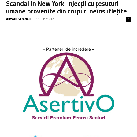
Scandal în New York: injecții cu țesuturi
umane provenite din corpuri neînsuflețite
Autorii StradaIT
-
11 iunie 2026
0
- Parteneri de incredere -