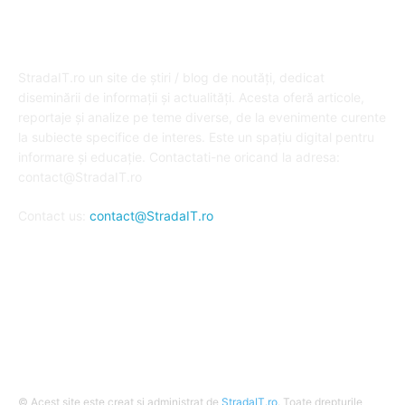
DESPRE NOI
StradaIT.ro un site de știri / blog de noutăți, dedicat
diseminării de informații și actualități. Acesta oferă articole,
reportaje și analize pe teme diverse, de la evenimente curente
la subiecte specifice de interes. Este un spațiu digital pentru
informare și educație. Contactati-ne oricand la adresa:
contact@StradaIT.ro
Contact us:
contact@StradaIT.ro
URMARESTE-NE
© Acest site este creat si administrat de
StradaIT.ro
. Toate drepturile