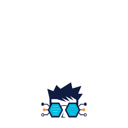
Afaceri si industrii
48
Sănătate / Hobby
21
Auto
20
Home & Deco
19
Gradina si exterior
16
Fashion
14
Educatie
12