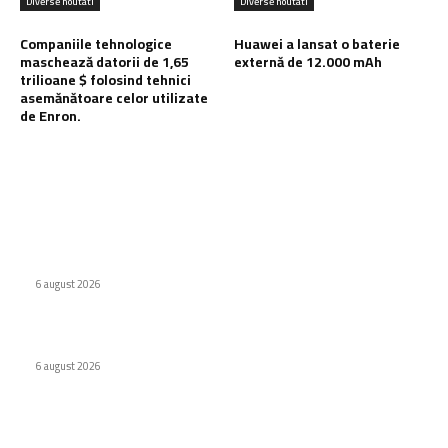
Diverse noutati
Diverse noutati
Companiile tehnologice
Huawei a lansat o baterie
maschează datorii de 1,65
externă de 12.000 mAh
trilioane $ folosind tehnici
asemănătoare celor utilizate
de Enron.
Ultimele postari:
Internat cu psihoză după ce a urmat recomandarea ChatGPT
legată de sare
6 august 2026
WhatsApp testează o etichetă pentru conținutul creat de AI
6 august 2026
Companiile tehnologice maschează datorii de 1,65 trilioane
$ folosind tehnici asemănătoare celor utilizate de Enron.