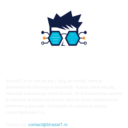
DESPRE NOI
StradaIT.ro un site de știri / blog de noutăți, dedicat
diseminării de informații și actualități. Acesta oferă articole,
reportaje și analize pe teme diverse, de la evenimente curente
la subiecte specifice de interes. Este un spațiu digital pentru
informare și educație. Contactati-ne oricand la adresa:
contact@StradaIT.ro
Contact us:
contact@StradaIT.ro