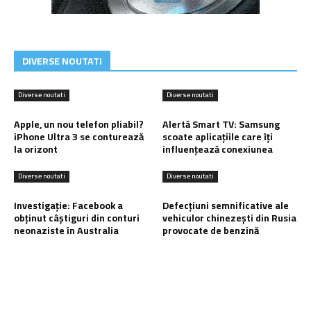
DIVERSE NOUTATI
Diverse noutati
Diverse noutati
Apple, un nou telefon pliabil?
Alertă Smart TV: Samsung
iPhone Ultra 3 se conturează
scoate aplicațiile care îți
la orizont
influențează conexiunea
Diverse noutati
Diverse noutati
Investigație: Facebook a
Defecțiuni semnificative ale
obținut câștiguri din conturi
vehiculor chinezești din Rusia
neonaziste în Australia
provocate de benzină
Ultimele postari: