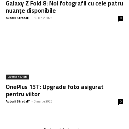
Galaxy Z Fold 8: Noi fotografii cu cele patru
nuanțe disponibile
Autorii StradaIT
-
30 iunie 2026
0
Diverse noutati
OnePlus 15T: Upgrade foto asigurat
pentru viitor
Autorii StradaIT
-
3 martie 2026
0