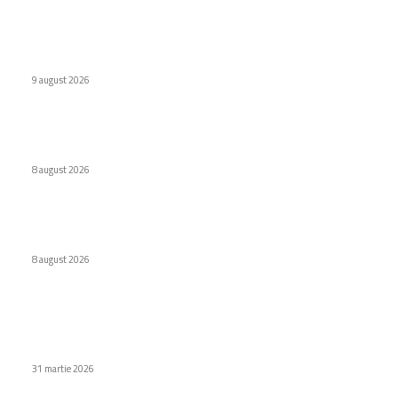
Defecțiuni semnificative ale vehiculor chinezești din Rusia
provocate de benzină
9 august 2026
Interdicție amplă pentru dronele DJI: Modelele eligibile
conform FCC
8 august 2026
Cascada de 137 cm care a fost dublura lui Matt Damon în
pelicula Odiseea
8 august 2026
Stiri populare
Nvidia prezintă DLSS 4.5 cu 6X Frame Gen și Dynamic Frame
Gen
31 martie 2026