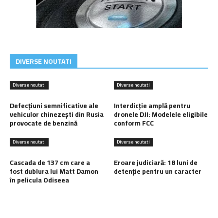
DIVERSE NOUTATI
Diverse noutati
Diverse noutati
Defecțiuni semnificative ale
Interdicție amplă pentru
vehiculor chinezești din Rusia
dronele DJI: Modelele eligibile
provocate de benzină
conform FCC
Diverse noutati
Diverse noutati
Cascada de 137 cm care a
Eroare judiciară: 18 luni de
fost dublura lui Matt Damon
detenție pentru un caracter
în pelicula Odiseea
Ultimele postari: