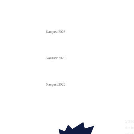
Ultimele postari:
Virus nou creat de AI. Specialiștii subliniază
pericolele
6 august 2026
Odyssey, versiunea de lux Caviar a ochelarilor
smart Ray-Ban
6 august 2026
Internat cu psihoză după ce a urmat
recomandarea ChatGPT legată de sare
6 august 2026
DE
Strad
de in