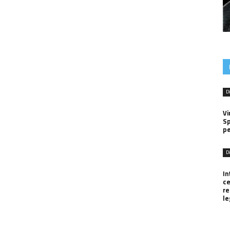
D
Vi
Sp
pe
D
In
ce
r
le