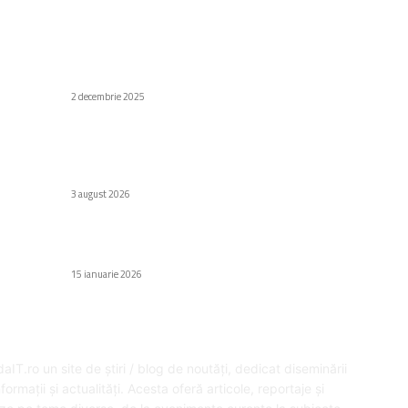
C
Stiri populare
Di
GTA 6 – Imagini recente din jocul aflat în
dezvoltare (speculație)
Af
2 decembrie 2025
Să
Au
Gravă slăbiciune la portofelele Coldcard:
Bitcoin în valoare de aproape 89 de milioane de
H
dolari a fost sustras.
Gr
3 august 2026
Fa
iQOO Z11 Turbo este capabil să ruleze Honor of
Ed
Kings la 144Hz cu grafică de înaltă calitate.
15 ianuarie 2026
SPRE NOI
U
aIT.ro un site de știri / blog de noutăți, dedicat diseminării
formații și actualități. Acesta oferă articole, reportaje și