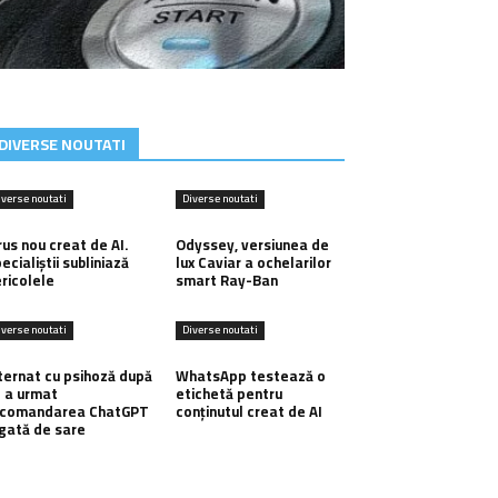
DIVERSE NOUTATI
iverse noutati
Diverse noutati
rus nou creat de AI.
Odyssey, versiunea de
ecialiștii subliniază
lux Caviar a ochelarilor
ricolele
smart Ray-Ban
iverse noutati
Diverse noutati
ternat cu psihoză după
WhatsApp testează o
 a urmat
etichetă pentru
ecomandarea ChatGPT
conținutul creat de AI
gată de sare