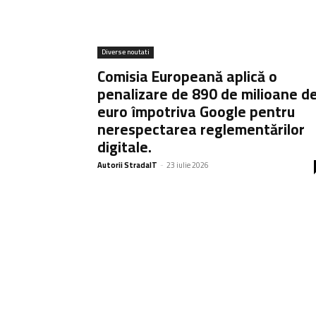
Diverse noutati
Comisia Europeană aplică o
penalizare de 890 de milioane d
euro împotriva Google pentru
nerespectarea reglementărilor
digitale.
Autorii StradaIT
-
23 iulie 2026