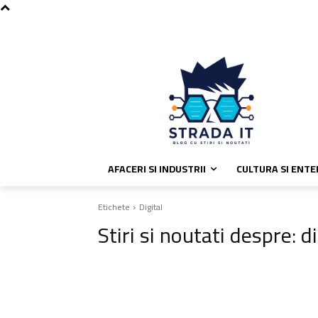
C
vineri, august 7, 2026
Politica de
30.4
București
AFACERI SI INDUSTRII
CULTURA SI ENT
Etichete
Digital
Stiri si noutati despre:
di