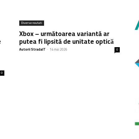
Diverse noutati
Xbox – următoarea variantă ar
e
putea fi lipsită de unitate opticӑ
Autorii StradaIT
-
14 mai 2026
0
0