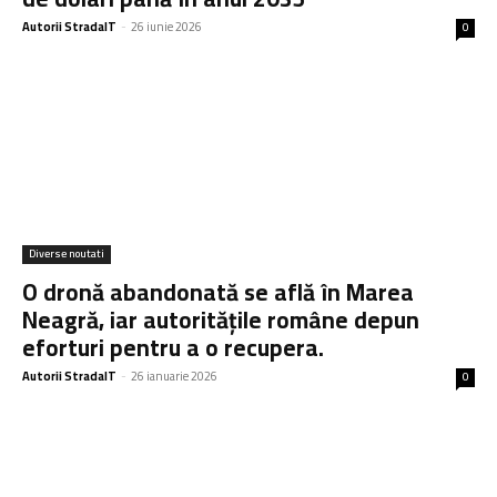
Autorii StradaIT
-
26 iunie 2026
0
Diverse noutati
O dronă abandonată se află în Marea
Neagră, iar autoritățile române depun
eforturi pentru a o recupera.
Autorii StradaIT
-
26 ianuarie 2026
0