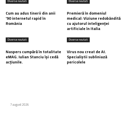
Diverse noutati
Diverse noutati
Cum au adus tinerii din anii
Premieră în domeniul
’90 internetul rapid în
medical: Viziune redobândită
România
cu ajutorul inteligenței
artificiale în Italia
Diverse noutati
Diverse noutati
Naspers cumpără în totalitate
Virus nou creat de AI.
eMAG. Iulian Stanciu își cedă
Specialiștii subliniază
acțiunile.
pericolele
Ultimele postari:
Cum au adus tinerii din anii ’90 internetul rapid în România
7 august 2026
Premieră în domeniul medical: Viziune redobândită cu
ajutorul inteligenței artificiale în Italia