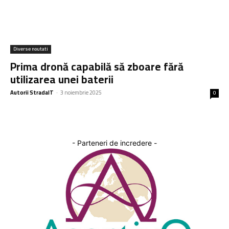
Diverse noutati
Prima dronă capabilă să zboare fără
utilizarea unei baterii
Autorii StradaIT
-
3 noiembrie 2025
0
- Parteneri de incredere -