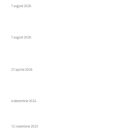
7 august 2026
Naspers cumpără în totalitate eMAG. Iulian Stanciu își cedă
acțiunile.
7 august 2026
Stiri populare
Cum alegi rochia de eveniment perfectă pentru un botez?
27 aprilie 2026
Triatlon ecvestru – O competiție a eleganței, forței și
perseverenței
4 decembrie 2024
Zvon: Luna viitoare va fi lansat Samsung Galaxy Z TriFold
12 noiembrie 2025
Categorii