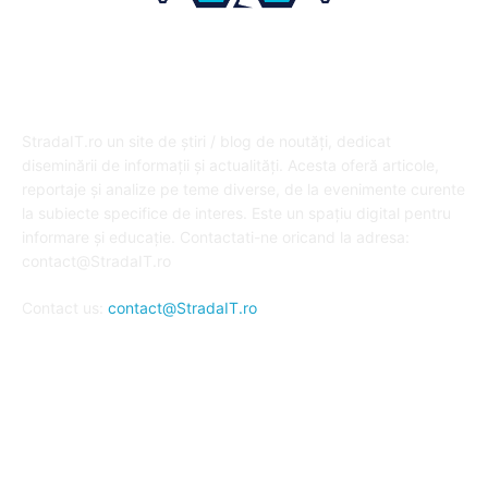
DESPRE NOI
StradaIT.ro un site de știri / blog de noutăți, dedicat
diseminării de informații și actualități. Acesta oferă articole,
reportaje și analize pe teme diverse, de la evenimente curente
la subiecte specifice de interes. Este un spațiu digital pentru
informare și educație. Contactati-ne oricand la adresa:
contact@StradaIT.ro
Contact us:
contact@StradaIT.ro
URMARESTE-NE