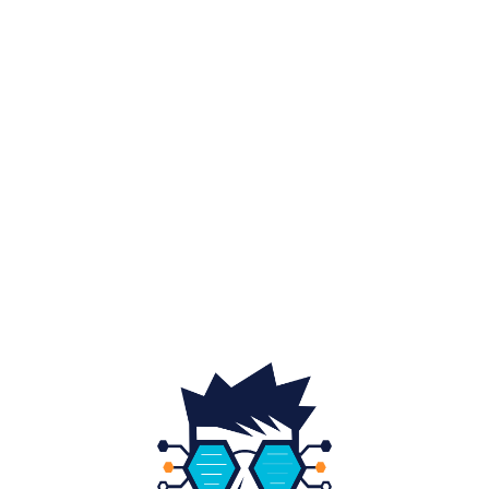
Diverse noutati
1156
Afaceri si industrii
48
Sănătate / Hobby
21
Auto
20
Home & Deco
19
Gradina si exterior
16
Fashion
14
Educatie
12