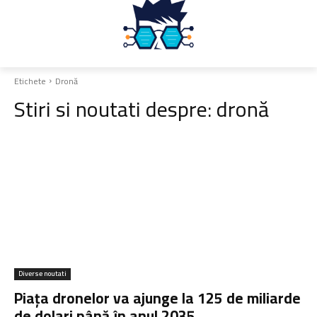
Etichete
Dronă
Stiri si noutati despre:
dronă
Diverse noutati
Piața dronelor va ajunge la 125 de miliarde
de dolari până în anul 2035