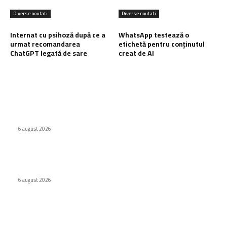
Diverse noutati
Diverse noutati
Internat cu psihoză după ce a
WhatsApp testează o
urmat recomandarea
etichetă pentru conținutul
ChatGPT legată de sare
creat de AI
Ultimele postari:
Virus nou creat de AI. Specialiștii subliniază pericolele
6 august 2026
Odyssey, versiunea de lux Caviar a ochelarilor smart Ray-
Ban
6 august 2026
Internat cu psihoză după ce a urmat recomandarea ChatGPT
legată de sare