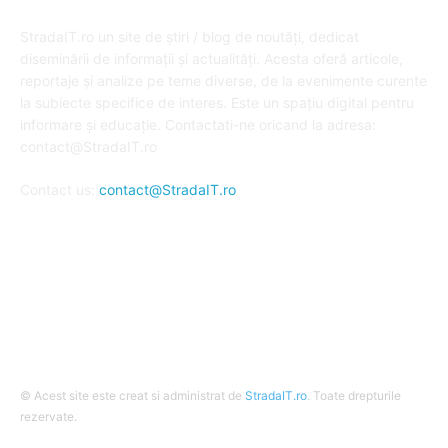
DESPRE NOI
StradaIT.ro un site de știri / blog de noutăți, dedicat
diseminării de informații și actualități. Acesta oferă articole,
reportaje și analize pe teme diverse, de la evenimente curente
la subiecte specifice de interes. Este un spațiu digital pentru
informare și educație. Contactati-ne oricand la adresa:
contact@StradaIT.ro
Contact us:
contact@StradaIT.ro
URMARESTE-NE
© Acest site este creat si administrat de
StradaIT.ro
. Toate drepturile
rezervate.