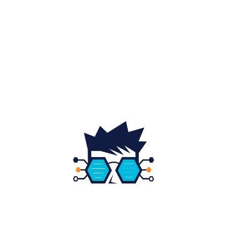
Auto
20
Home & Deco
19
Gradina si exterior
16
Fashion
14
Educatie
12