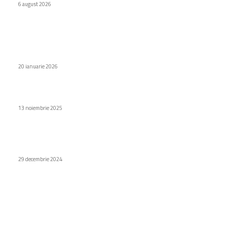
6 august 2026
Stiri populare
INFOGRAFIC: Confruntarea browserelor în 2026 – Cine va fi
„liderul” în economisirea de RAM pe PC?
20 ianuarie 2026
Ryzen 5 7500X3D: Un procesor AMD performant și accesibil
13 noiembrie 2025
Ce tipuri de utilaje sunt cele mai eficiente pentru lucrările
mici?
29 decembrie 2024
Categorii
Diverse noutati
1153
Afaceri si industrii
48
Sănătate / Hobby
21