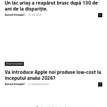
Un lac uriaș a reapărut brusc după 130 de
ani de la dispariție.
Autorii StradaIT
-
16 mai 2026
0
Diverse noutati
Va introduce Apple noi produse low-cost la
începutul anului 2026?
Autorii StradaIT
-
21 noiembrie 2025
0