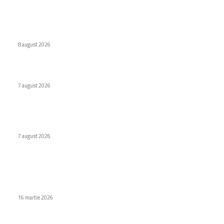
Ultimele postari:
Eroare judiciară: 18 luni de detenție pentru un caracter
8 august 2026
Cum au adus tinerii din anii ’90 internetul rapid în România
7 august 2026
Premieră în domeniul medical: Viziune redobândită cu
ajutorul inteligenței artificiale în Italia
7 august 2026
Stiri populare
Apple introduce AirPods Max 2: Funcții inovatoare și tarife
oficiale
16 martie 2026