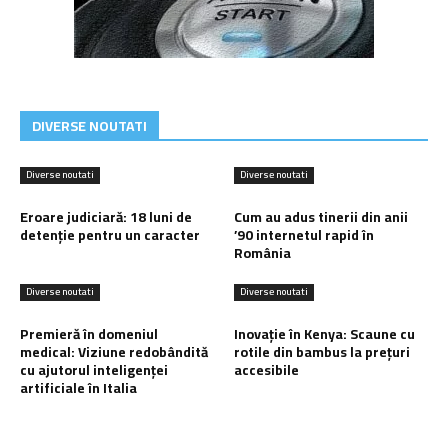
DIVERSE NOUTATI
Diverse noutati
Diverse noutati
Eroare judiciară: 18 luni de
Cum au adus tinerii din anii
detenție pentru un caracter
’90 internetul rapid în
România
Diverse noutati
Diverse noutati
Premieră în domeniul
Inovație în Kenya: Scaune cu
medical: Viziune redobândită
rotile din bambus la prețuri
cu ajutorul inteligenței
accesibile
artificiale în Italia