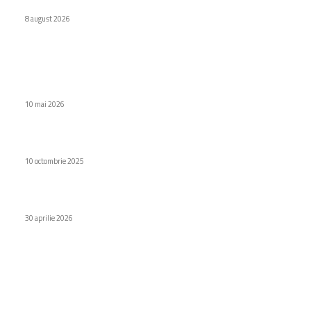
conform FCC
8 august 2026
Stiri populare
TCL, lider internațional în trei segmente de piață pentru
televizoare
10 mai 2026
Chiuvete de exterior pentru spații mici: soluții compacte
10 octombrie 2025
iPad Ultra: Apple renunță la intențiile pentru noua tabletă
30 aprilie 2026
Categorii
Diverse noutati
1162
Afaceri si industrii
48
Sănătate / Hobby
21