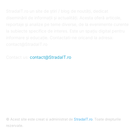
DESPRE NOI
StradaIT.ro un site de știri / blog de noutăți, dedicat
diseminării de informații și actualități. Acesta oferă articole,
reportaje și analize pe teme diverse, de la evenimente curente
la subiecte specifice de interes. Este un spațiu digital pentru
informare și educație. Contactati-ne oricand la adresa:
contact@StradaIT.ro
Contact us:
contact@StradaIT.ro
URMARESTE-NE
© Acest site este creat si administrat de
StradaIT.ro
. Toate drepturile
rezervate.