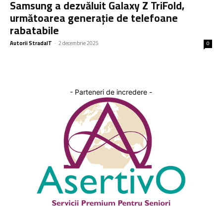
Samsung a dezvăluit Galaxy Z TriFold,
următoarea generație de telefoane
rabatabile
Autorii StradaIT
-
2 decembrie 2025
0
- Parteneri de incredere -