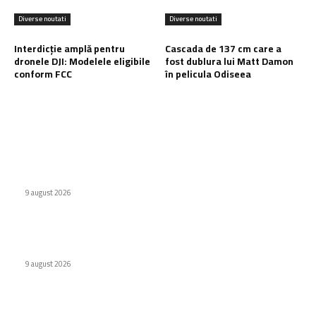
Diverse noutati
Diverse noutati
Interdicție amplă pentru
Cascada de 137 cm care a
dronele DJI: Modelele eligibile
fost dublura lui Matt Damon
conform FCC
în pelicula Odiseea
Ultimele postari:
Investigație: Facebook a obținut câștiguri din conturi
neonaziste în Australia
9 august 2026
Defecțiuni semnificative ale vehiculor chinezești din Rusia
provocate de benzină
9 august 2026
Interdicție amplă pentru dronele DJI: Modelele eligibile