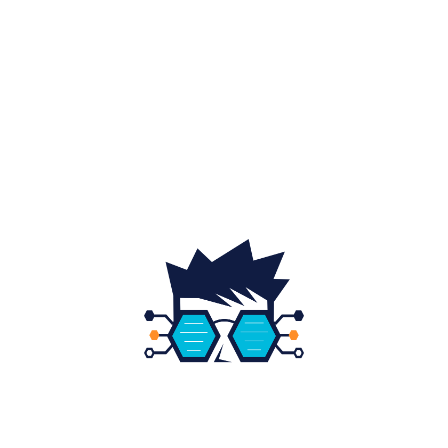
Auto
20
Home & Deco
19
Gradina si exterior
16
Fashion
14
Educatie
12