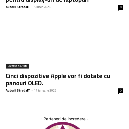
Autorii StradaIT
-
5 iunie 2026
0
Diverse noutati
Cinci dispozitive Apple vor fi dotate cu
panouri OLED.
Autorii StradaIT
-
17 ianuarie 2026
0
- Parteneri de incredere -