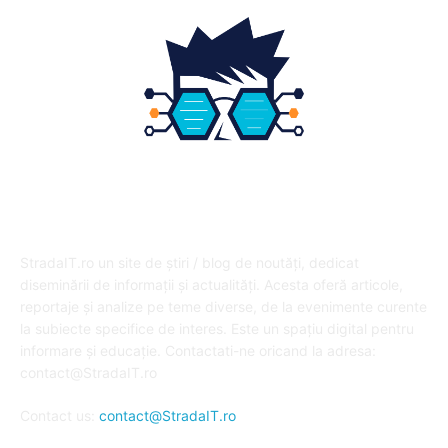
DESPRE NOI
StradaIT.ro un site de știri / blog de noutăți, dedicat
diseminării de informații și actualități. Acesta oferă articole,
reportaje și analize pe teme diverse, de la evenimente curente
la subiecte specifice de interes. Este un spațiu digital pentru
informare și educație. Contactati-ne oricand la adresa:
contact@StradaIT.ro
Contact us:
contact@StradaIT.ro