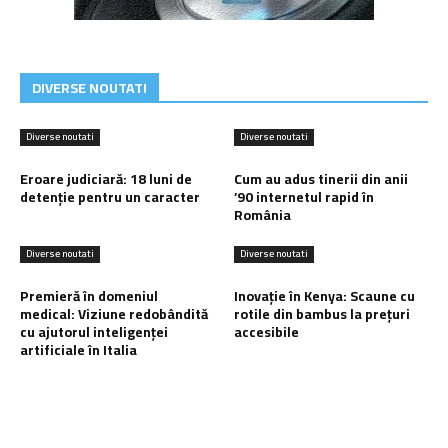
DIVERSE NOUTATI
Diverse noutati
Diverse noutati
Eroare judiciară: 18 luni de
Cum au adus tinerii din anii
detenție pentru un caracter
’90 internetul rapid în
România
Diverse noutati
Diverse noutati
Premieră în domeniul
Inovație în Kenya: Scaune cu
medical: Viziune redobândită
rotile din bambus la prețuri
cu ajutorul inteligenței
accesibile
artificiale în Italia
Ultimele postari: