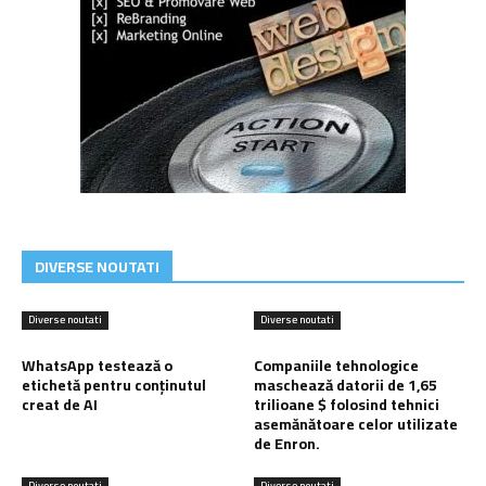
DIVERSE NOUTATI
Diverse noutati
Diverse noutati
WhatsApp testează o
Companiile tehnologice
etichetă pentru conținutul
maschează datorii de 1,65
creat de AI
trilioane $ folosind tehnici
asemănătoare celor utilizate
de Enron.
Diverse noutati
Diverse noutati