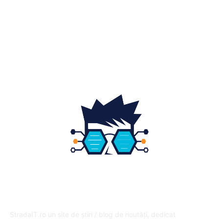
Home & Deco
19
Gradina si exterior
16
Fashion
14
Educatie
12
DESPRE NOI
StradaIT.ro un site de știri / blog de noutăți, dedicat