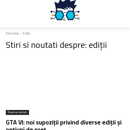
Etichete
Ediții
Stiri si noutati despre:
ediții
Diverse noutati
GTA VI: noi supoziții privind diverse ediții și
opțiuni de preț