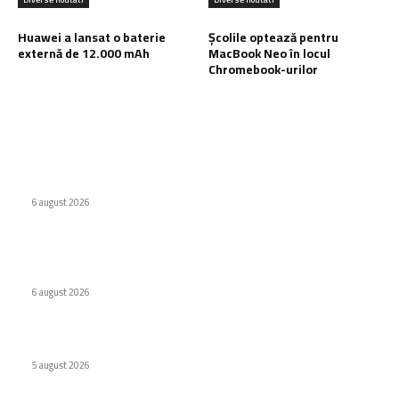
Huawei a lansat o baterie
Școlile optează pentru
externă de 12.000 mAh
MacBook Neo în locul
Chromebook-urilor
Ultimele postari:
WhatsApp testează o etichetă pentru conținutul creat de AI
6 august 2026
Companiile tehnologice maschează datorii de 1,65 trilioane
$ folosind tehnici asemănătoare celor utilizate de Enron.
6 august 2026
Huawei a lansat o baterie externă de 12.000 mAh
5 august 2026
Stiri populare