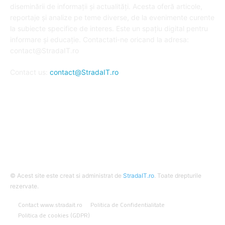
diseminării de informații și actualități. Acesta oferă articole,
reportaje și analize pe teme diverse, de la evenimente curente
la subiecte specifice de interes. Este un spațiu digital pentru
informare și educație. Contactati-ne oricand la adresa:
contact@StradaIT.ro
Contact us:
contact@StradaIT.ro
URMARESTE-NE
© Acest site este creat si administrat de
StradaIT.ro
. Toate drepturile
rezervate.
Contact www.stradait.ro
Politica de Confidentialitate
Politica de cookies (GDPR)