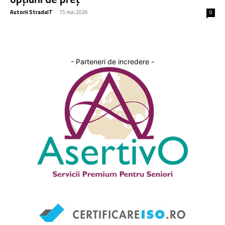
Autorii StradaIT
-
15 mai 2026
0
- Parteneri de incredere -