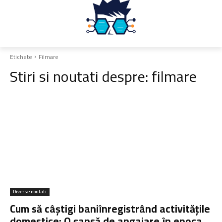
Etichete
Filmare
Stiri si noutati despre:
filmare
Diverse noutati
Cum să câștigi baniînregistrând activitățile
domestice: O șansă de angajare în epoca