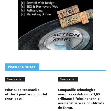
DIVERSE NOUTATI
Diverse noutati
Diverse noutati
WhatsApp testează o
Companiile tehnologice
etichetă pentru conținutul
maschează datorii de 1,65
creat de AI
trilioane $ folosind tehnici
asemănătoare celor utilizate
de Enron.