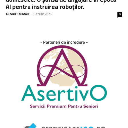
AI pentru instruirea roboților.
Autorii StradaIT
-
6 aprilie 2026
0
- Parteneri de incredere -