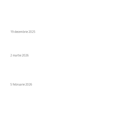
Stiri populare
Cum AI-ul redefinește regulile jocului: DLSS, Generare Multi-
Frame și G-Assist în acțiune
19 decembrie 2025
iQOO 15 Ultra conduce topul AnTuTu
2 martie 2026
Slovenia sugerează interzicerea accesului celor cu vârsta
sub 15 ani pe platformele de socializare
5 februarie 2026
Categorii
Diverse noutati
1150
Afaceri si industrii
48
Sănătate / Hobby
21
Auto
20