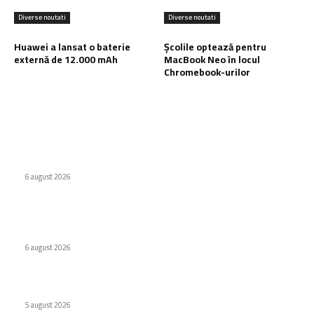
Diverse noutati
Diverse noutati
Huawei a lansat o baterie
Școlile optează pentru
externă de 12.000 mAh
MacBook Neo în locul
Chromebook-urilor
Ultimele postari:
WhatsApp testează o etichetă pentru conținutul creat de AI
6 august 2026
Companiile tehnologice maschează datorii de 1,65 trilioane
$ folosind tehnici asemănătoare celor utilizate de Enron.
6 august 2026
Huawei a lansat o baterie externă de 12.000 mAh
5 august 2026