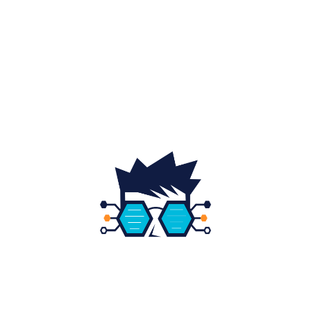
Home & Deco
19
Gradina si exterior
16
Fashion
14
Educatie
12
DESPRE NOI