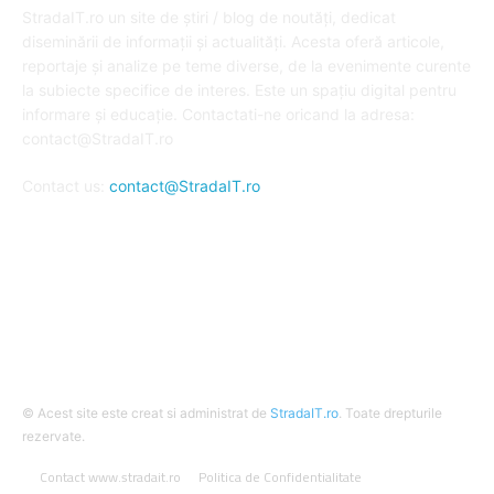
StradaIT.ro un site de știri / blog de noutăți, dedicat
diseminării de informații și actualități. Acesta oferă articole,
reportaje și analize pe teme diverse, de la evenimente curente
la subiecte specifice de interes. Este un spațiu digital pentru
informare și educație. Contactati-ne oricand la adresa:
contact@StradaIT.ro
Contact us:
contact@StradaIT.ro
URMARESTE-NE
© Acest site este creat si administrat de
StradaIT.ro
. Toate drepturile
rezervate.
Contact www.stradait.ro
Politica de Confidentialitate