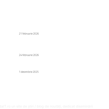
C
Stiri populare
Di
Un europarlamentar propune un sistem
european pentru digitalizarea IMM-urilor
Af
21 februarie 2026
Să
Au
Cum se face spălarea inversă a filtrului și cât de
des este necesară?
H
24 februarie 2026
Gr
Fa
iPhone 17e va avea o insulă dinamică
e
1 decembrie 2025
Ed
SPRE NOI
U
aIT.ro un site de știri / blog de noutăți, dedicat diseminării