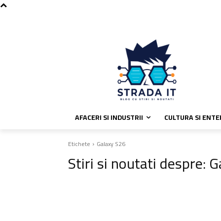
C
joi, august 6, 2026
Politica de coo
27.9
București
AFACERI SI INDUSTRII
CULTURA SI ENT
Etichete
Galaxy S26
Stiri si noutati despre:
G