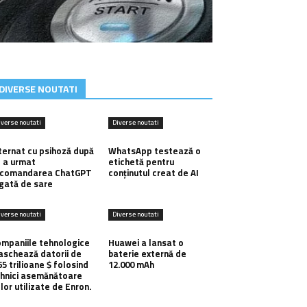
DIVERSE NOUTATI
iverse noutati
Diverse noutati
ternat cu psihoză după
WhatsApp testează o
 a urmat
etichetă pentru
ecomandarea ChatGPT
conținutul creat de AI
gată de sare
iverse noutati
Diverse noutati
mpaniile tehnologice
Huawei a lansat o
schează datorii de
baterie externă de
65 trilioane $ folosind
12.000 mAh
hnici asemănătoare
lor utilizate de Enron.