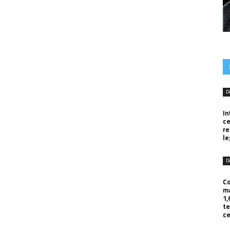
D
In
ce
r
le
D
Co
ma
1,
te
ce