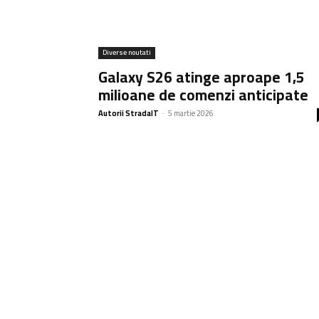
Diverse noutati
Galaxy S26 atinge aproape 1,5
milioane de comenzi anticipate
Autorii StradaIT
-
5 martie 2026