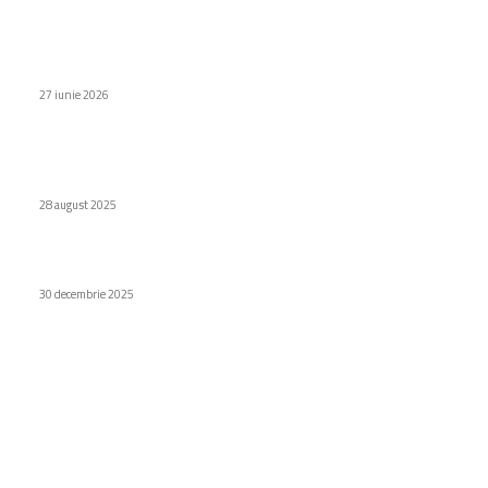
De ce anul 536 d.Hr. a fost socotit cel mai îngrozitor an din
istoria omenirii
27 iunie 2026
Ce instrumente găsești aici pentru a compara prețuri și a
alege polița auto obligatorie potrivită?
28 august 2025
Xiaomi introduce un nou model de vârf de gamă de 6,9 inci
30 decembrie 2025
Categorii
Diverse noutati
1155
Afaceri si industrii
48
Sănătate / Hobby
21
Auto
20