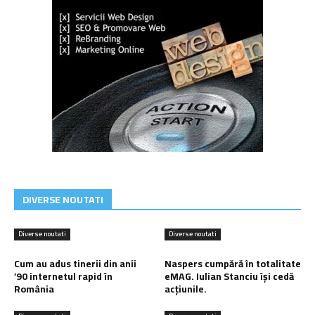
DIVERSE NOUTATI
Diverse noutati
Diverse noutati
Cum au adus tinerii din anii
Naspers cumpără în totalitate
’90 internetul rapid în
eMAG. Iulian Stanciu își cedă
România
acțiunile.