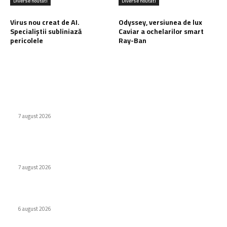
Diverse noutati
Diverse noutati
Virus nou creat de AI.
Odyssey, versiunea de lux
Specialiștii subliniază
Caviar a ochelarilor smart
pericolele
Ray-Ban
Ultimele postari:
Cum au adus tinerii din anii ’90 internetul rapid în România
7 august 2026
Naspers cumpără în totalitate eMAG. Iulian Stanciu își cedă
acțiunile.
7 august 2026
Virus nou creat de AI. Specialiștii subliniază pericolele
6 august 2026
Stiri populare