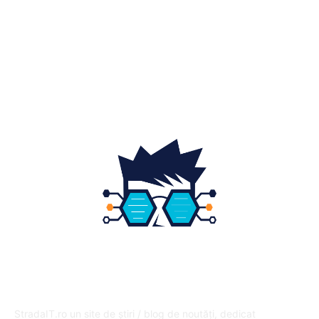
Home & Deco
19
Gradina si exterior
16
Fashion
14
Educatie
12
DESPRE NOI
StradaIT.ro un site de știri / blog de noutăți, dedicat