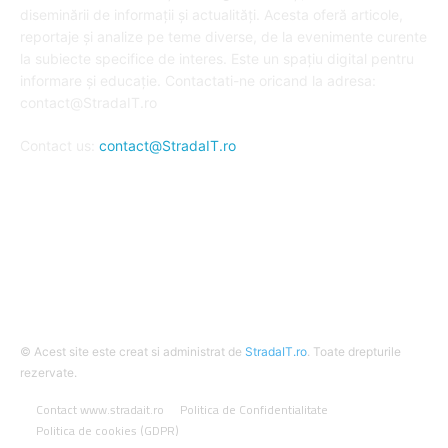
diseminării de informații și actualități. Acesta oferă articole,
reportaje și analize pe teme diverse, de la evenimente curente
la subiecte specifice de interes. Este un spațiu digital pentru
informare și educație. Contactati-ne oricand la adresa:
contact@StradaIT.ro
Contact us:
contact@StradaIT.ro
URMARESTE-NE
© Acest site este creat si administrat de
StradaIT.ro
. Toate drepturile
rezervate.
Contact www.stradait.ro
Politica de Confidentialitate
Politica de cookies (GDPR)