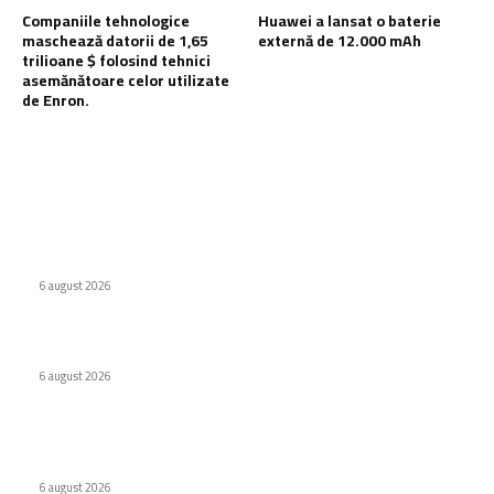
Companiile tehnologice
Huawei a lansat o baterie
maschează datorii de 1,65
externă de 12.000 mAh
trilioane $ folosind tehnici
asemănătoare celor utilizate
de Enron.
Ultimele postari:
Internat cu psihoză după ce a urmat recomandarea ChatGPT
legată de sare
6 august 2026
WhatsApp testează o etichetă pentru conținutul creat de AI
6 august 2026
Companiile tehnologice maschează datorii de 1,65 trilioane
$ folosind tehnici asemănătoare celor utilizate de Enron.
6 august 2026