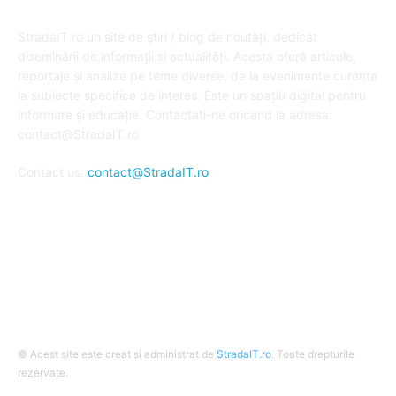
DESPRE NOI
StradaIT.ro un site de știri / blog de noutăți, dedicat
diseminării de informații și actualități. Acesta oferă articole,
reportaje și analize pe teme diverse, de la evenimente curente
la subiecte specifice de interes. Este un spațiu digital pentru
informare și educație. Contactati-ne oricand la adresa:
contact@StradaIT.ro
Contact us:
contact@StradaIT.ro
URMARESTE-NE
© Acest site este creat si administrat de
StradaIT.ro
. Toate drepturile
rezervate.