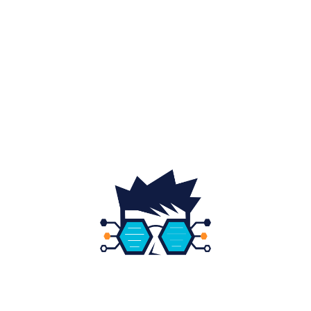
Auto
20
Home & Deco
19
Gradina si exterior
16
Fashion
14
Educatie
12