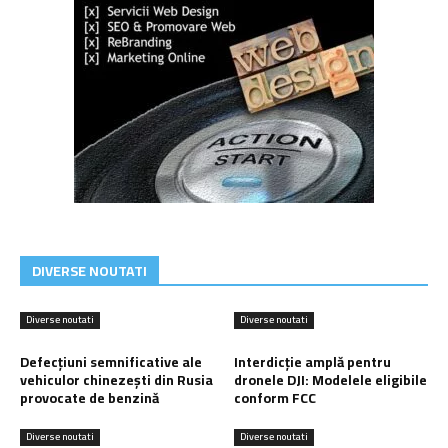
DIVERSE NOUTATI
Diverse noutati
Diverse noutati
Defecțiuni semnificative ale
Interdicție amplă pentru
vehiculor chinezești din Rusia
dronele DJI: Modelele eligibile
provocate de benzină
conform FCC
Diverse noutati
Diverse noutati