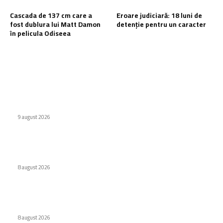
Cascada de 137 cm care a
Eroare judiciară: 18 luni de
fost dublura lui Matt Damon
detenție pentru un caracter
în pelicula Odiseea
Ultimele postari:
Defecțiuni semnificative ale vehiculor chinezești din Rusia
provocate de benzină
9 august 2026
Interdicție amplă pentru dronele DJI: Modelele eligibile
conform FCC
8 august 2026
Cascada de 137 cm care a fost dublura lui Matt Damon în
pelicula Odiseea
8 august 2026