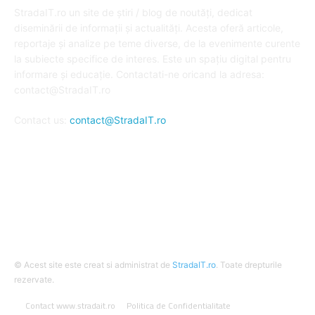
StradaIT.ro un site de știri / blog de noutăți, dedicat
diseminării de informații și actualități. Acesta oferă articole,
reportaje și analize pe teme diverse, de la evenimente curente
la subiecte specifice de interes. Este un spațiu digital pentru
informare și educație. Contactati-ne oricand la adresa:
contact@StradaIT.ro
Contact us:
contact@StradaIT.ro
URMARESTE-NE
© Acest site este creat si administrat de
StradaIT.ro
. Toate drepturile
rezervate.
Contact www.stradait.ro
Politica de Confidentialitate