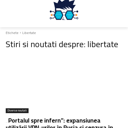
Etichete
Libertate
Stiri si noutati despre:
libertate
Diverse noutati
„Portalul spre infern”: expansiunea
utilizării VPN-urilor în Rusia și cenzura în