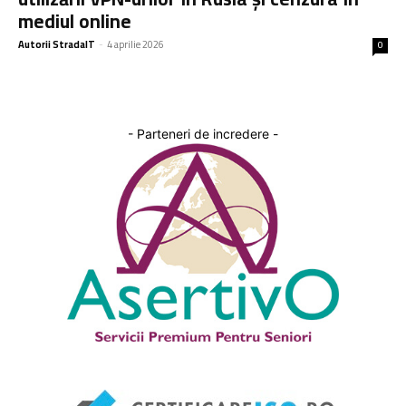
mediul online
Autorii StradaIT
-
4 aprilie 2026
0
- Parteneri de incredere -