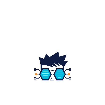
Home & Deco
19
Gradina si exterior
16
Fashion
14
Educatie
12
DESPRE NOI