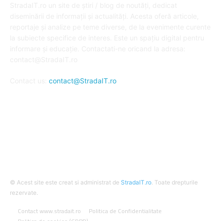
StradaIT.ro un site de știri / blog de noutăți, dedicat
diseminării de informații și actualități. Acesta oferă articole,
reportaje și analize pe teme diverse, de la evenimente curente
la subiecte specifice de interes. Este un spațiu digital pentru
informare și educație. Contactati-ne oricand la adresa:
contact@StradaIT.ro
Contact us:
contact@StradaIT.ro
URMARESTE-NE
© Acest site este creat si administrat de
StradaIT.ro
. Toate drepturile
rezervate.
Contact www.stradait.ro
Politica de Confidentialitate