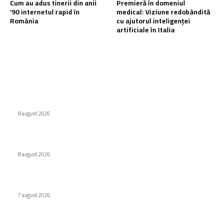
Cum au adus tinerii din anii
Premieră în domeniul
’90 internetul rapid în
medical: Viziune redobândită
România
cu ajutorul inteligenței
artificiale în Italia
Ultimele postari:
Interdicție amplă pentru dronele DJI: Modelele eligibile
conform FCC
8 august 2026
Eroare judiciară: 18 luni de detenție pentru un caracter
8 august 2026
Cum au adus tinerii din anii ’90 internetul rapid în România
7 august 2026
Stiri populare