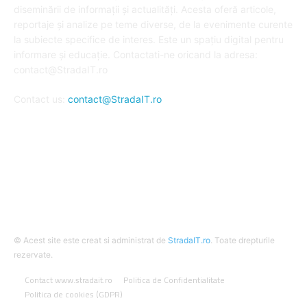
diseminării de informații și actualități. Acesta oferă articole,
reportaje și analize pe teme diverse, de la evenimente curente
la subiecte specifice de interes. Este un spațiu digital pentru
informare și educație. Contactati-ne oricand la adresa:
contact@StradaIT.ro
Contact us:
contact@StradaIT.ro
URMARESTE-NE
© Acest site este creat si administrat de
StradaIT.ro
. Toate drepturile
rezervate.
Contact www.stradait.ro
Politica de Confidentialitate
Politica de cookies (GDPR)