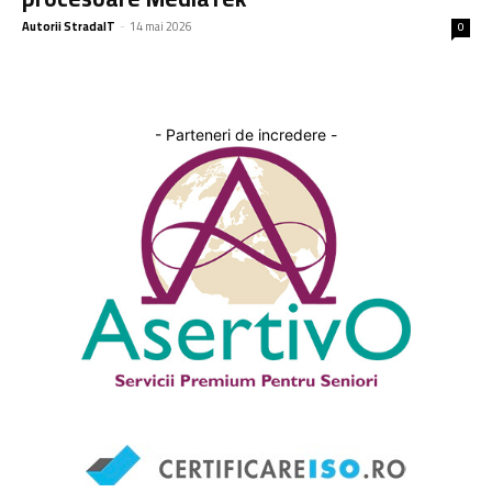
Autorii StradaIT
-
14 mai 2026
0
- Parteneri de incredere -