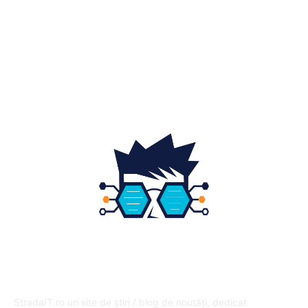
Home & Deco
19
Gradina si exterior
16
Fashion
14
Educatie
12
DESPRE NOI
StradaIT.ro un site de știri / blog de noutăți, dedicat