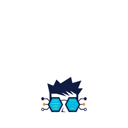
Sănătate / Hobby
21
Auto
20
Home & Deco
19
Gradina si exterior
16
Fashion
14
Educatie
12