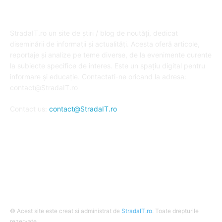
DESPRE NOI
StradaIT.ro un site de știri / blog de noutăți, dedicat
diseminării de informații și actualități. Acesta oferă articole,
reportaje și analize pe teme diverse, de la evenimente curente
la subiecte specifice de interes. Este un spațiu digital pentru
informare și educație. Contactati-ne oricand la adresa:
contact@StradaIT.ro
Contact us:
contact@StradaIT.ro
URMARESTE-NE
© Acest site este creat si administrat de
StradaIT.ro
. Toate drepturile
rezervate.