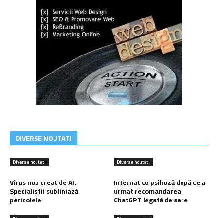
DIVERSE NOUTATI
Diverse noutati
Diverse noutati
Virus nou creat de AI.
Internat cu psihoză după ce a
Specialiștii subliniază
urmat recomandarea
pericolele
ChatGPT legată de sare