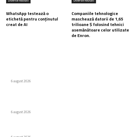
Diverse noutati
Diverse noutati
WhatsApp testează o
Companiile tehnologice
etichetă pentru conținutul
maschează datorii de 1,65
creat de AI
trilioane $ folosind tehnici
asemănătoare celor utilizate
de Enron.
Ultimele postari:
Virus nou creat de AI. Specialiștii subliniază pericolele
6 august 2026
Internat cu psihoză după ce a urmat recomandarea ChatGPT
legată de sare
6 august 2026
WhatsApp testează o etichetă pentru conținutul creat de AI