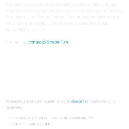
diseminării de informații și actualități. Acesta oferă articole,
reportaje și analize pe teme diverse, de la evenimente curente
la subiecte specifice de interes. Este un spațiu digital pentru
informare și educație. Contactati-ne oricand la adresa:
contact@StradaIT.ro
Contact us:
contact@StradaIT.ro
URMARESTE-NE
© Acest site este creat si administrat de
StradaIT.ro
. Toate drepturile
rezervate.
Contact www.stradait.ro
Politica de Confidentialitate
Politica de cookies (GDPR)