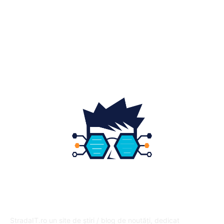
Home & Deco
19
Gradina si exterior
16
Fashion
14
Educatie
12
DESPRE NOI
StradaIT.ro un site de știri / blog de noutăți, dedicat