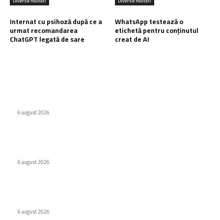
Diverse noutati
Diverse noutati
Internat cu psihoză după ce a
WhatsApp testează o
urmat recomandarea
etichetă pentru conținutul
ChatGPT legată de sare
creat de AI
Ultimele postari:
Virus nou creat de AI. Specialiștii subliniază pericolele
6 august 2026
Odyssey, versiunea de lux Caviar a ochelarilor smart Ray-
Ban
6 august 2026
Internat cu psihoză după ce a urmat recomandarea ChatGPT
legată de sare
6 august 2026