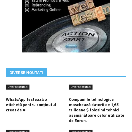
DIVERSE NOUTATI
Diverse noutati
Diverse noutati
WhatsApp testează o
Companiile tehnologice
etichetă pentru conținutul
maschează datorii de 1,65
creat de AI
trilioane $ folosind tehnici
asemănătoare celor utilizate
de Enron.
Diverse noutati
Diverse noutati