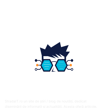
Gradina si exterior
16
Fashion
14
Educatie
12
DESPRE NOI
StradaIT.ro un site de știri / blog de noutăți, dedicat
diseminării de informații și actualități. Acesta oferă articole,