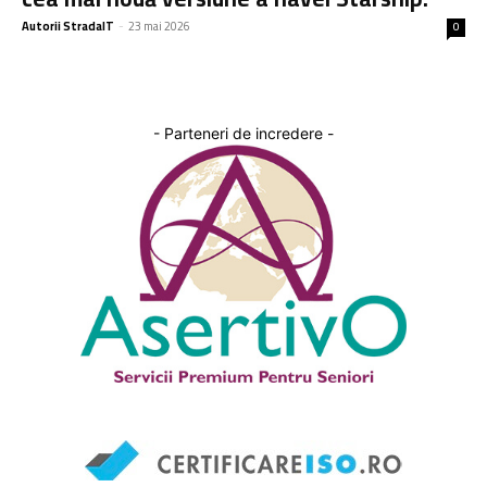
Autorii StradaIT
-
23 mai 2026
0
- Parteneri de incredere -