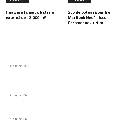
Huawei a lansat o baterie
Școlile optează pentru
externă de 12.000 mAh
MacBook Neo în locul
Chromebook-urilor
Ultimele postari:
WhatsApp testează o etichetă pentru conținutul creat de AI
6 august 2026
Companiile tehnologice maschează datorii de 1,65 trilioane
$ folosind tehnici asemănătoare celor utilizate de Enron.
6 august 2026
Huawei a lansat o baterie externă de 12.000 mAh
5 august 2026
Stiri populare