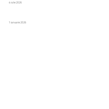
4 iulie 2026
iPhone 18 – 6 tonuri atrăgătoare înainte de debut
1 ianuarie 2026
Categorii
Diverse noutati
1159
Afaceri si industrii
48
Sănătate / Hobby
21
Auto
20
Home & Deco
19
Gradina si exterior
16
Fashion
14
Educatie
12