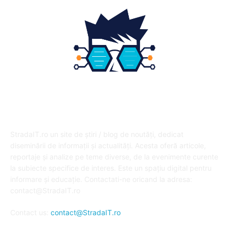
DESPRE NOI
StradaIT.ro un site de știri / blog de noutăți, dedicat
diseminării de informații și actualități. Acesta oferă articole,
reportaje și analize pe teme diverse, de la evenimente curente
la subiecte specifice de interes. Este un spațiu digital pentru
informare și educație. Contactati-ne oricand la adresa:
contact@StradaIT.ro
Contact us:
contact@StradaIT.ro