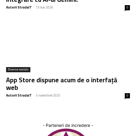
Autorii StradaIT
-
13 mai 2026
0
Diverse noutati
App Store dispune acum de o interfață
web
Autorii StradaIT
-
5 noiembrie 2025
0
- Parteneri de incredere -