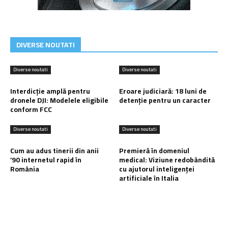
DIVERSE NOUTATI
Diverse noutati
Diverse noutati
Interdicție amplă pentru
Eroare judiciară: 18 luni de
dronele DJI: Modelele eligibile
detenție pentru un caracter
conform FCC
Diverse noutati
Diverse noutati
Cum au adus tinerii din anii
Premieră în domeniul
’90 internetul rapid în
medical: Viziune redobândită
România
cu ajutorul inteligenței
artificiale în Italia
Ultimele postari: