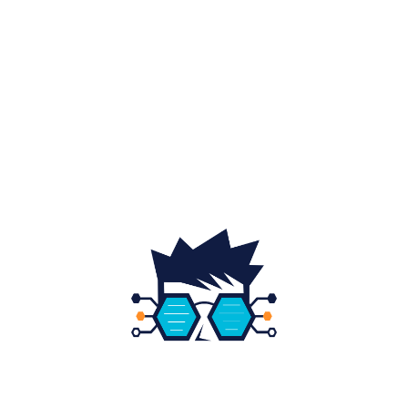
Auto
20
Home & Deco
19
Gradina si exterior
16
Fashion
14
Educatie
12