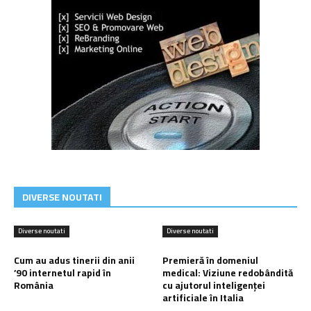
DIVERSE NOUTATI
Diverse noutati
Diverse noutati
Cum au adus tinerii din anii
Premieră în domeniul
’90 internetul rapid în
medical: Viziune redobândită
România
cu ajutorul inteligenței
artificiale în Italia