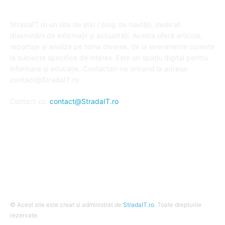
DESPRE NOI
StradaIT.ro un site de știri / blog de noutăți, dedicat
diseminării de informații și actualități. Acesta oferă articole,
reportaje și analize pe teme diverse, de la evenimente curente
la subiecte specifice de interes. Este un spațiu digital pentru
informare și educație. Contactati-ne oricand la adresa:
contact@StradaIT.ro
Contact us:
contact@StradaIT.ro
URMARESTE-NE
© Acest site este creat si administrat de
StradaIT.ro
. Toate drepturile
rezervate.