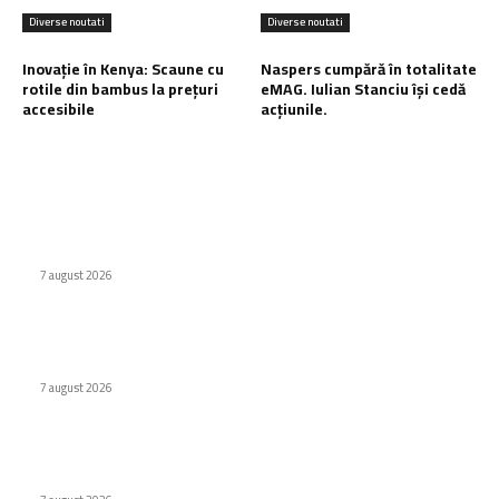
Diverse noutati
Diverse noutati
Inovație în Kenya: Scaune cu
Naspers cumpără în totalitate
rotile din bambus la prețuri
eMAG. Iulian Stanciu își cedă
accesibile
acțiunile.
Ultimele postari:
Cum au adus tinerii din anii ’90 internetul rapid în România
7 august 2026
Premieră în domeniul medical: Viziune redobândită cu
ajutorul inteligenței artificiale în Italia
7 august 2026
Inovație în Kenya: Scaune cu rotile din bambus la prețuri
accesibile