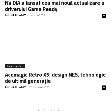
NVIDIA a lansat cea mai nouă actualizare a
driverului Game Ready
Autorii StradaIT
-
1 martie 2026
0
Diverse noutati
Acemagic Retro X5: design NES, tehnologie
de ultimă generație
Autorii StradaIT
-
18 februarie 2026
0