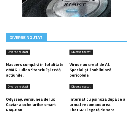
DIVERSE NOUTATI
Diverse noutati
Diverse noutati
Naspers cumpără în totalitate
Virus nou creat de AI.
eMAG. Iulian Stanciu își cedă
Specialiștii subliniază
acțiunile.
pericolele
Diverse noutati
Diverse noutati
Odyssey, versiunea de lux
Internat cu psihoză după ce a
Caviar a ochelarilor smart
urmat recomandarea
Ray-Ban
ChatGPT legată de sare
Ultimele postari: