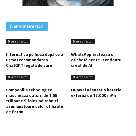
DIVERSE NOUTATI
Diverse noutati
Diverse noutati
Internat cu psihoză după ce a
WhatsApp testează o
urmat recomandarea
etichetă pentru conținutul
ChatGPT legată de sare
creat de AI
Diverse noutati
Diverse noutati
Companiile tehnologice
Huawei a lansat o baterie
maschează datorii de 1,65
externă de 12.000 mAh
trilioane $ folosind tehnici
asemănătoare celor utilizate
de Enron.
Ultimele postari: