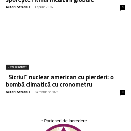
Autorii StradaIT
-
1 aprilie 2026
0
Diverse noutati
„Sicriul” nuclear american cu pierderi: o
bombă climatică cu cronometru
Autorii StradaIT
-
24 februarie 2026
0
- Parteneri de incredere -