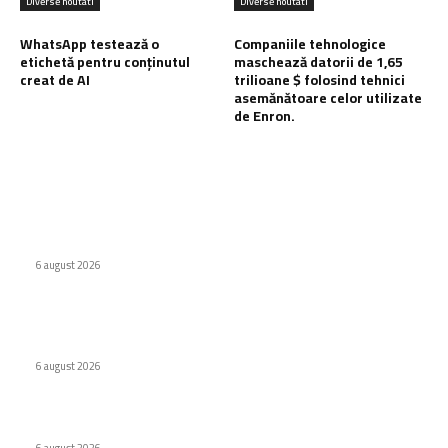
Diverse noutati
Diverse noutati
WhatsApp testează o
Companiile tehnologice
etichetă pentru conținutul
maschează datorii de 1,65
creat de AI
trilioane $ folosind tehnici
asemănătoare celor utilizate
de Enron.
Ultimele postari:
Virus nou creat de AI. Specialiștii subliniază pericolele
6 august 2026
Internat cu psihoză după ce a urmat recomandarea ChatGPT
legată de sare
6 august 2026
WhatsApp testează o etichetă pentru conținutul creat de AI