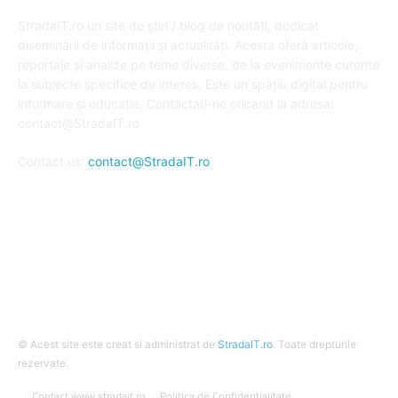
DESPRE NOI
StradaIT.ro un site de știri / blog de noutăți, dedicat
diseminării de informații și actualități. Acesta oferă articole,
reportaje și analize pe teme diverse, de la evenimente curente
la subiecte specifice de interes. Este un spațiu digital pentru
informare și educație. Contactati-ne oricand la adresa:
contact@StradaIT.ro
Contact us:
contact@StradaIT.ro
URMARESTE-NE
© Acest site este creat si administrat de
StradaIT.ro
. Toate drepturile
rezervate.
Contact www.stradait.ro
Politica de Confidentialitate