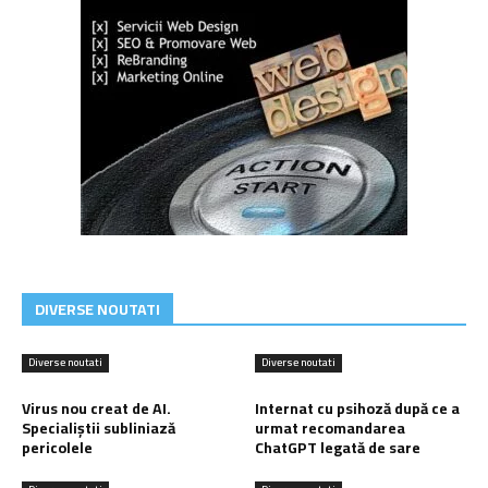
DIVERSE NOUTATI
Diverse noutati
Diverse noutati
Virus nou creat de AI.
Internat cu psihoză după ce a
Specialiștii subliniază
urmat recomandarea
pericolele
ChatGPT legată de sare