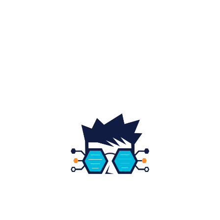
Auto
20
Home & Deco
19
Gradina si exterior
16
Fashion
14
Educatie
12