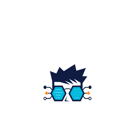
Home & Deco
19
Gradina si exterior
16
Fashion
14
Educatie
12
DESPRE NOI