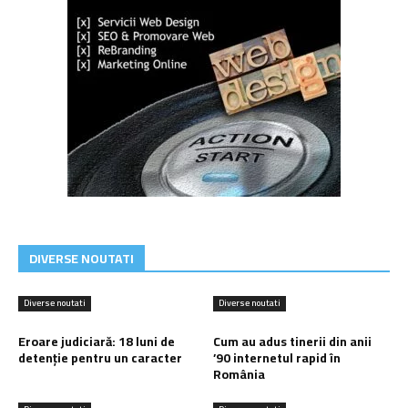
DIVERSE NOUTATI
Diverse noutati
Diverse noutati
Eroare judiciară: 18 luni de
Cum au adus tinerii din anii
detenție pentru un caracter
’90 internetul rapid în
România