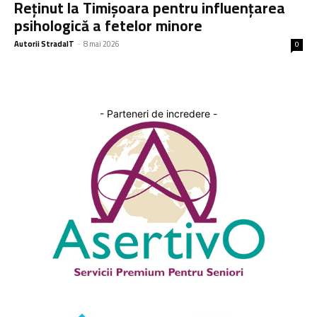
Reținut la Timișoara pentru influențarea
psihologică a fetelor minore
Autorii StradaIT
-
8 mai 2026
0
- Parteneri de incredere -