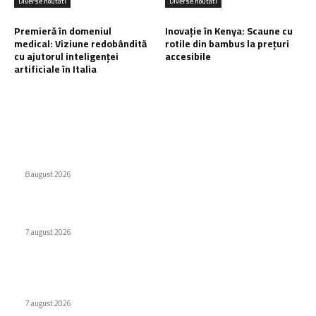
Diverse noutati
Diverse noutati
Premieră în domeniul
Inovație în Kenya: Scaune cu
medical: Viziune redobândită
rotile din bambus la prețuri
cu ajutorul inteligenței
accesibile
artificiale în Italia
Ultimele postari:
Eroare judiciară: 18 luni de detenție pentru un caracter
8 august 2026
Cum au adus tinerii din anii ’90 internetul rapid în România
7 august 2026
Premieră în domeniul medical: Viziune redobândită cu
ajutorul inteligenței artificiale în Italia
7 august 2026