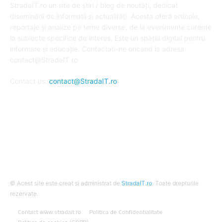
StradaIT.ro un site de știri / blog de noutăți, dedicat
diseminării de informații și actualități. Acesta oferă articole,
reportaje și analize pe teme diverse, de la evenimente curente
la subiecte specifice de interes. Este un spațiu digital pentru
informare și educație. Contactati-ne oricand la adresa:
contact@StradaIT.ro
Contact us:
contact@StradaIT.ro
URMARESTE-NE
© Acest site este creat si administrat de
StradaIT.ro
. Toate drepturile
rezervate.
Contact www.stradait.ro
Politica de Confidentialitate