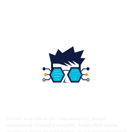
Fashion
14
Educatie
12
DESPRE NOI
StradaIT.ro un site de știri / blog de noutăți, dedicat
diseminării de informații și actualități. Acesta oferă articole,
reportaje și analize pe teme diverse, de la evenimente curente