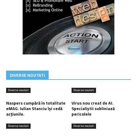
DIVERSE NOUTATI
Diverse noutati
Diverse noutati
Naspers cumpără în totalitate
Virus nou creat de AI.
eMAG. Iulian Stanciu își cedă
Specialiștii subliniază
acțiunile.
pericolele
Diverse noutati
Diverse noutati