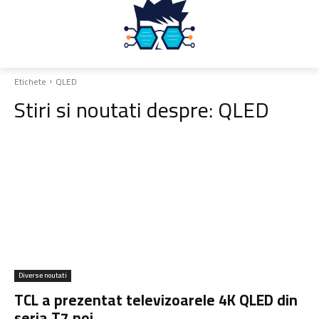
Etichete
QLED
Stiri si noutati despre:
QLED
Diverse noutati
TCL a prezentat televizoarele 4K QLED din
seria T7 noi