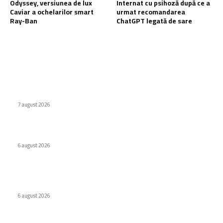
Odyssey, versiunea de lux
Internat cu psihoză după ce a
Caviar a ochelarilor smart
urmat recomandarea
Ray-Ban
ChatGPT legată de sare
Ultimele postari:
Naspers cumpără în totalitate eMAG. Iulian Stanciu își cedă
acțiunile.
7 august 2026
Virus nou creat de AI. Specialiștii subliniază pericolele
6 august 2026
Odyssey, versiunea de lux Caviar a ochelarilor smart Ray-
Ban
6 august 2026
Stiri populare