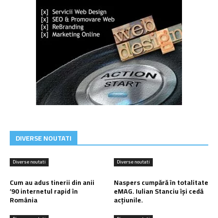
DIVERSE NOUTATI
Diverse noutati
Diverse noutati
Cum au adus tinerii din anii
Naspers cumpără în totalitate
’90 internetul rapid în
eMAG. Iulian Stanciu își cedă
România
acțiunile.