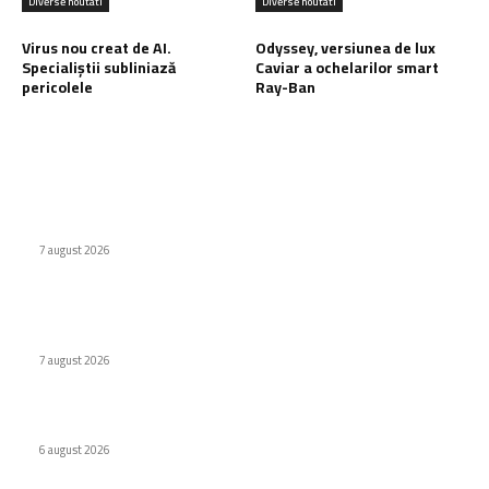
Diverse noutati
Diverse noutati
Virus nou creat de AI.
Odyssey, versiunea de lux
Specialiștii subliniază
Caviar a ochelarilor smart
pericolele
Ray-Ban
Ultimele postari:
Cum au adus tinerii din anii ’90 internetul rapid în România
7 august 2026
Naspers cumpără în totalitate eMAG. Iulian Stanciu își cedă
acțiunile.
7 august 2026
Virus nou creat de AI. Specialiștii subliniază pericolele
6 august 2026
Stiri populare