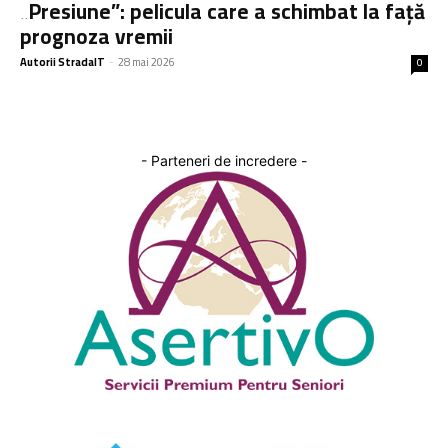
„Presiune”: pelicula care a schimbat la față
prognoza vremii
Autorii StradaIT
-
28 mai 2026
0
- Parteneri de incredere -