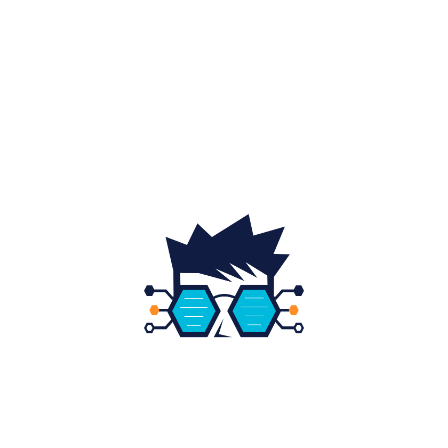
Home & Deco
19
Gradina si exterior
16
Fashion
14
Educatie
12
DESPRE NOI