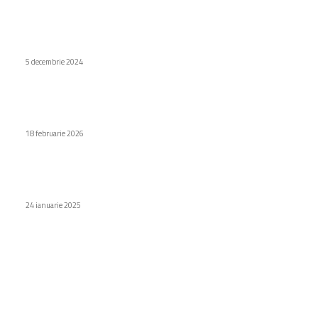
Care sunt cele mai frumoase plante curgătoare pentru
gradină?
5 decembrie 2024
Google introduce noul smartphone Pixel 10a. Care va fi
costul în România
18 februarie 2026
Se pot cumpăra suporturi de numere de înmatriculare cu
protecție anti-vandalism?
24 ianuarie 2025
Categorii
Diverse noutati
1155
Afaceri si industrii
48
Sănătate / Hobby
21
Auto
20