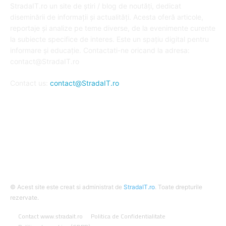
StradaIT.ro un site de știri / blog de noutăți, dedicat
diseminării de informații și actualități. Acesta oferă articole,
reportaje și analize pe teme diverse, de la evenimente curente
la subiecte specifice de interes. Este un spațiu digital pentru
informare și educație. Contactati-ne oricand la adresa:
contact@StradaIT.ro
Contact us:
contact@StradaIT.ro
URMARESTE-NE
© Acest site este creat si administrat de
StradaIT.ro
. Toate drepturile
rezervate.
Contact www.stradait.ro
Politica de Confidentialitate