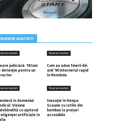
DIVERSE NOUTATI
iverse noutati
Diverse noutati
oare judiciară: 18 luni
Cum au adus tinerii din
 detenție pentru un
anii ’90 internetul rapid
racter
în România
iverse noutati
Diverse noutati
emieră în domeniul
Inovație în Kenya:
dical: Viziune
Scaune cu rotile din
dobândită cu ajutorul
bambus la prețuri
teligenței artificiale în
accesibile
alia