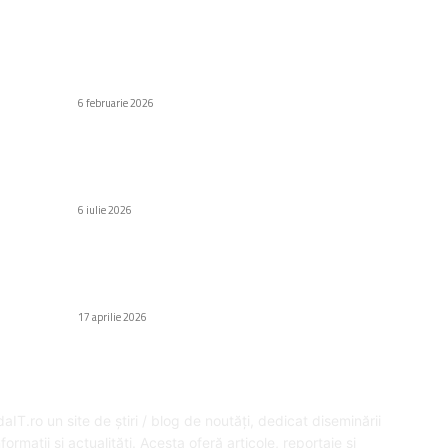
C
Stiri populare
Di
n
Cum pot izola un coș de fum?
Af
6 februarie 2026
Să
Modelele iPhone 18, chiar dacă au parte de o
Au
id
îmbunătățire a memoriei RAM, nu vor fi
compatibile cu opțiunile AI din iOS 27.
H
6 iulie 2026
Gr
Fa
Samsung detaliază rațiunile pentru care a decis
e
să nu mai fabrice telefoane de dimensiuni
Ed
reduse.
17 aprilie 2026
SPRE NOI
U
aIT.ro un site de știri / blog de noutăți, dedicat diseminării
formații și actualități. Acesta oferă articole, reportaje și