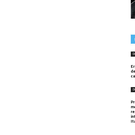
D
Er
de
ca
D
Pr
me
re
in
It