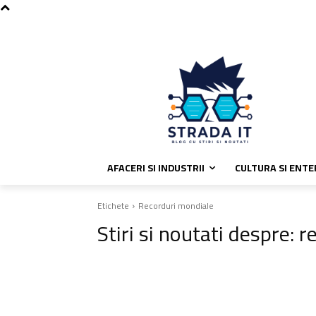
C
sâmbătă, august 8, 2026
Politic
29.4
București
AFACERI SI INDUSTRII
CULTURA SI ENT
Etichete
Recorduri mondiale
Stiri si noutati despre:
r