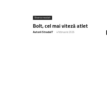
Diverse noutati
Bolt, cel mai viteză atlet
Autorii StradaIT
-
4 februarie 2026