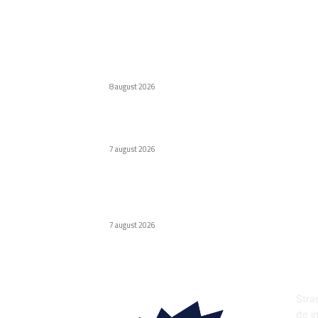
Ultimele postari:
Eroare judiciară: 18 luni de detenție pentru u
caracter
8 august 2026
Cum au adus tinerii din anii ’90 internetul rap
în România
7 august 2026
Premieră în domeniul medical: Viziune
redobândită cu ajutorul inteligenței artificial
în Italia
7 august 2026
DE
Strad
de in