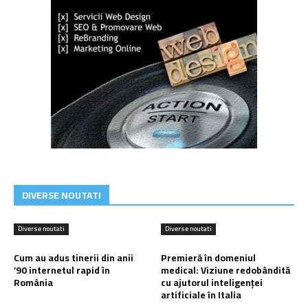
DIVERSE NOUTATI
Diverse noutati
Diverse noutati
Cum au adus tinerii din anii
Premieră în domeniul
’90 internetul rapid în
medical: Viziune redobândită
România
cu ajutorul inteligenței
artificiale în Italia