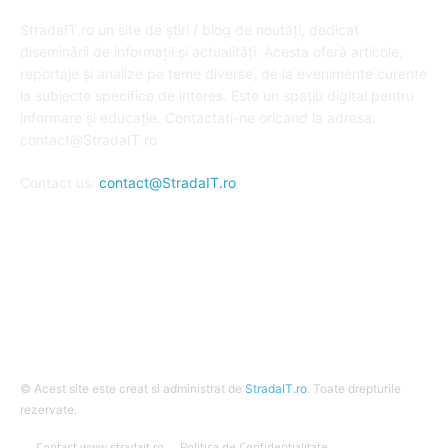
DESPRE NOI
StradaIT.ro un site de știri / blog de noutăți, dedicat
diseminării de informații și actualități. Acesta oferă articole,
reportaje și analize pe teme diverse, de la evenimente curente
la subiecte specifice de interes. Este un spațiu digital pentru
informare și educație. Contactati-ne oricand la adresa:
contact@StradaIT.ro
Contact us:
contact@StradaIT.ro
URMARESTE-NE
© Acest site este creat si administrat de
StradaIT.ro
. Toate drepturile
rezervate.
Contact www.stradait.ro
Politica de Confidentialitate