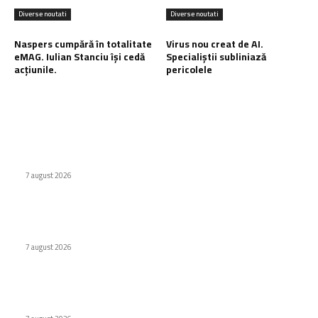
Diverse noutati
Diverse noutati
Naspers cumpără în totalitate
Virus nou creat de AI.
eMAG. Iulian Stanciu își cedă
Specialiștii subliniază
acțiunile.
pericolele
Ultimele postari:
Cum au adus tinerii din anii ’90 internetul rapid în România
7 august 2026
Premieră în domeniul medical: Viziune redobândită cu
ajutorul inteligenței artificiale în Italia
7 august 2026
Naspers cumpără în totalitate eMAG. Iulian Stanciu își cedă
acțiunile.