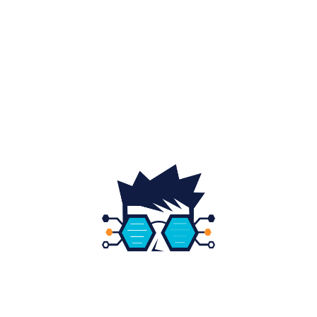
Auto
20
Home & Deco
19
Gradina si exterior
16
Fashion
14
Educatie
12