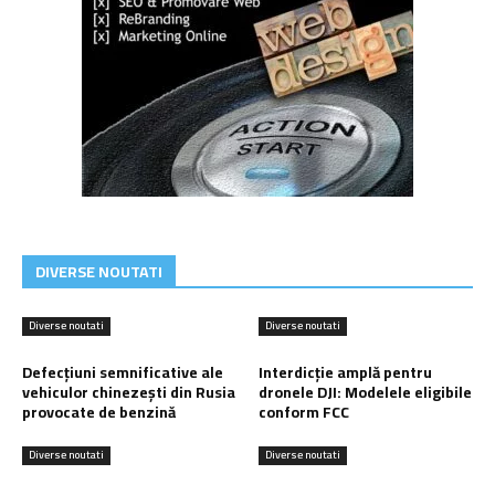
DIVERSE NOUTATI
Diverse noutati
Diverse noutati
Defecțiuni semnificative ale
Interdicție amplă pentru
vehiculor chinezești din Rusia
dronele DJI: Modelele eligibile
provocate de benzină
conform FCC
Diverse noutati
Diverse noutati