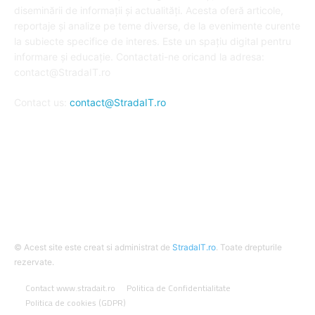
diseminării de informații și actualități. Acesta oferă articole,
reportaje și analize pe teme diverse, de la evenimente curente
la subiecte specifice de interes. Este un spațiu digital pentru
informare și educație. Contactati-ne oricand la adresa:
contact@StradaIT.ro
Contact us:
contact@StradaIT.ro
URMARESTE-NE
© Acest site este creat si administrat de
StradaIT.ro
. Toate drepturile
rezervate.
Contact www.stradait.ro
Politica de Confidentialitate
Politica de cookies (GDPR)