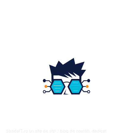
Home & Deco
19
Gradina si exterior
16
Fashion
14
Educatie
12
DESPRE NOI
StradaIT.ro un site de știri / blog de noutăți, dedicat