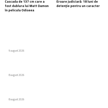
Cascada de 137 cm care a
Eroare judiciară: 18 luni de
fost dublura lui Matt Damon
detenție pentru un caracter
în pelicula Odiseea
Ultimele postari:
Defecțiuni semnificative ale vehiculor chinezești din Rusia
provocate de benzină
9 august 2026
Interdicție amplă pentru dronele DJI: Modelele eligibile
conform FCC
8 august 2026
Cascada de 137 cm care a fost dublura lui Matt Damon în
pelicula Odiseea
8 august 2026
Stiri populare