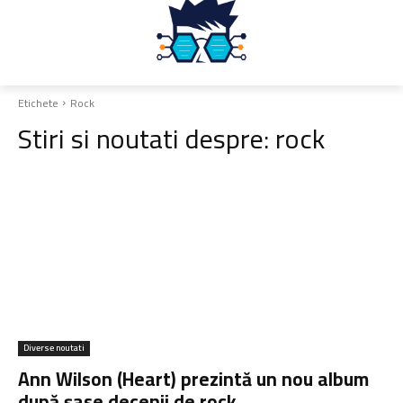
Etichete
Rock
Stiri si noutati despre:
rock
Diverse noutati
Ann Wilson (Heart) prezintă un nou album
după șase decenii de rock