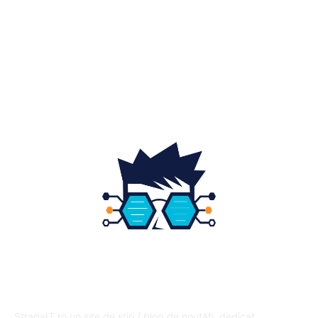
Home & Deco
19
Gradina si exterior
16
Fashion
14
Educatie
12
DESPRE NOI
StradaIT.ro un site de știri / blog de noutăți, dedicat