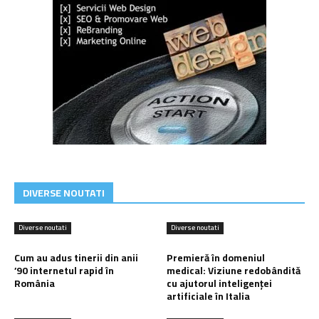
DIVERSE NOUTATI
Diverse noutati
Diverse noutati
Cum au adus tinerii din anii
Premieră în domeniul
’90 internetul rapid în
medical: Viziune redobândită
România
cu ajutorul inteligenței
artificiale în Italia