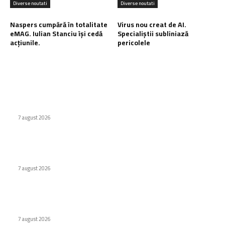
Diverse noutati
Diverse noutati
Naspers cumpără în totalitate
Virus nou creat de AI.
eMAG. Iulian Stanciu își cedă
Specialiștii subliniază
acțiunile.
pericolele
Ultimele postari:
Cum au adus tinerii din anii ’90 internetul rapid în România
7 august 2026
Premieră în domeniul medical: Viziune redobândită cu
ajutorul inteligenței artificiale în Italia
7 august 2026
Naspers cumpără în totalitate eMAG. Iulian Stanciu își cedă
acțiunile.
7 august 2026