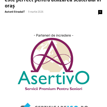
oraș
Autorii StradaIT
-
9 martie 2026
0
- Parteneri de incredere -