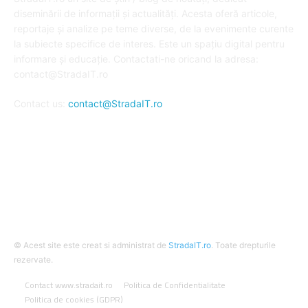
diseminării de informații și actualități. Acesta oferă articole,
reportaje și analize pe teme diverse, de la evenimente curente
la subiecte specifice de interes. Este un spațiu digital pentru
informare și educație. Contactati-ne oricand la adresa:
contact@StradaIT.ro
Contact us:
contact@StradaIT.ro
URMARESTE-NE
© Acest site este creat si administrat de
StradaIT.ro
. Toate drepturile
rezervate.
Contact www.stradait.ro
Politica de Confidentialitate
Politica de cookies (GDPR)