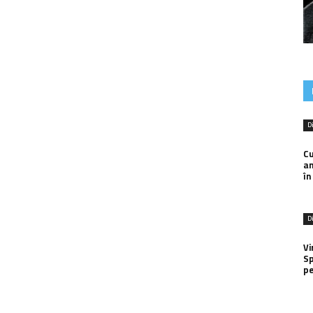
D
Cu
an
în
D
Vi
Sp
pe