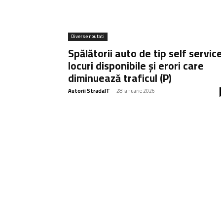
Diverse noutati
Spălătorii auto de tip self service
locuri disponibile și erori care
diminuează traficul (P)
Autorii StradaIT
-
28 ianuarie 2026