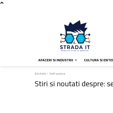
C
sâmbătă, august 8, 2026
Politic
28.6
București
AFACERI SI INDUSTRII
CULTURA SI ENT
Etichete
Self service
Stiri si noutati despre:
se