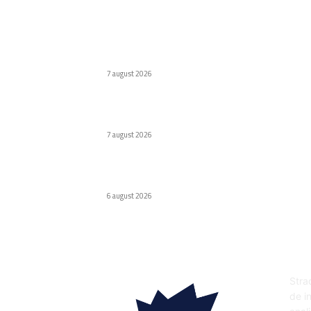
Ultimele postari:
Cum au adus tinerii din anii ’90 internetul rap
în România
7 august 2026
Naspers cumpără în totalitate eMAG. Iulian
Stanciu își cedă acțiunile.
7 august 2026
Virus nou creat de AI. Specialiștii subliniază
pericolele
6 august 2026
DE
Strad
de in