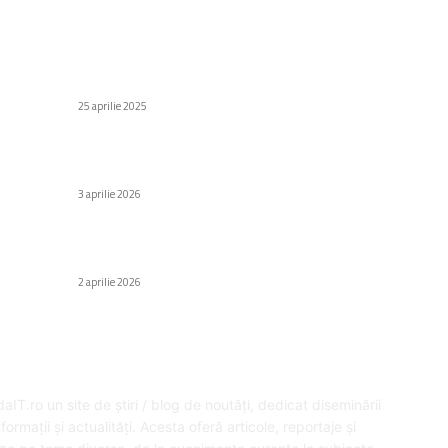
C
Stiri populare
Di
id
Cum se repară un ceas cu mecanism automatic
care s-a oprit?
Af
25 aprilie 2025
Să
Au
Cum să activați vizualizarea compactă a tab-
urilor în browserul Safari
H
3 aprilie 2026
Gr
Fa
Grand Theft Auto VI – cheltuieli uriașe pentru
crearea jocului
Ed
2 aprilie 2026
SPRE NOI
U
aIT.ro un site de știri / blog de noutăți, dedicat diseminării
formații și actualități. Acesta oferă articole, reportaje și