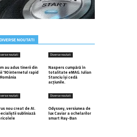
DIVERSE NOUTATI
iverse noutati
Diverse noutati
m au adus tinerii din
Naspers cumpără în
ii ’90 internetul rapid
totalitate eMAG. Iulian
 România
Stanciu își cedă
acțiunile.
iverse noutati
Diverse noutati
rus nou creat de AI.
Odyssey, versiunea de
ecialiștii subliniază
lux Caviar a ochelarilor
ricolele
smart Ray-Ban