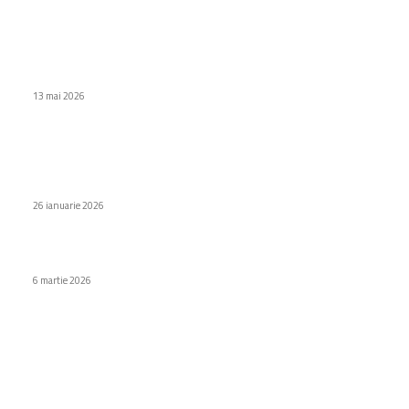
Stiri populare
Samsung Galaxy blochează aplicațiile ce trimit notificări
publicitare.
13 mai 2026
Atenție la înșelătoriile pe WhatsApp: DNSC emite un
avertisment referitor la mesajele false provenind de la
companii de curierat care pot pune în pericol...
26 ianuarie 2026
OpenAI introduce GPT-5.4 cu edițiile Pro și Thinking
6 martie 2026
Categorii
Diverse noutati
1167
Afaceri si industrii
48
Sănătate / Hobby
21