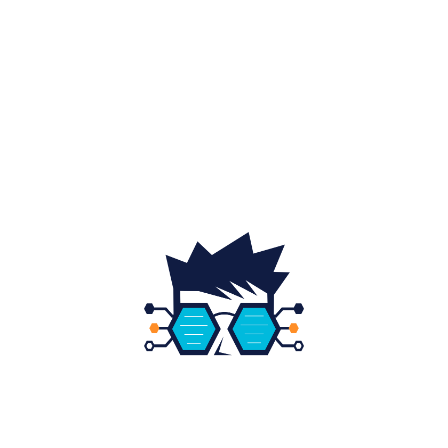
Auto
20
Home & Deco
19
Gradina si exterior
16
Fashion
14
Educatie
12