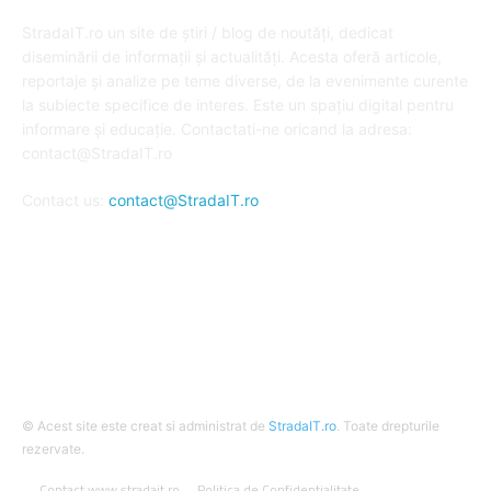
DESPRE NOI
StradaIT.ro un site de știri / blog de noutăți, dedicat
diseminării de informații și actualități. Acesta oferă articole,
reportaje și analize pe teme diverse, de la evenimente curente
la subiecte specifice de interes. Este un spațiu digital pentru
informare și educație. Contactati-ne oricand la adresa:
contact@StradaIT.ro
Contact us:
contact@StradaIT.ro
URMARESTE-NE
© Acest site este creat si administrat de
StradaIT.ro
. Toate drepturile
rezervate.
Contact www.stradait.ro
Politica de Confidentialitate