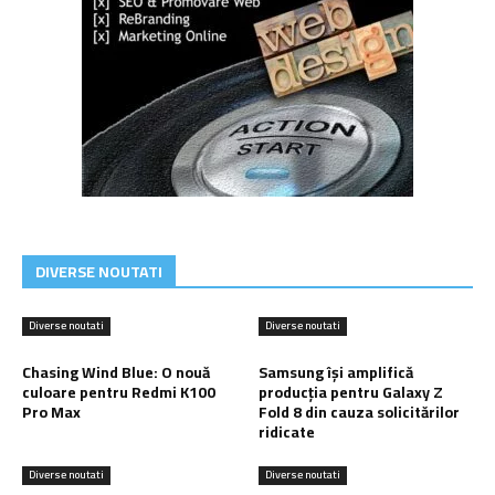
DIVERSE NOUTATI
Diverse noutati
Diverse noutati
Chasing Wind Blue: O nouă
Samsung își amplifică
culoare pentru Redmi K100
producția pentru Galaxy Z
Pro Max
Fold 8 din cauza solicitărilor
ridicate
Diverse noutati
Diverse noutati