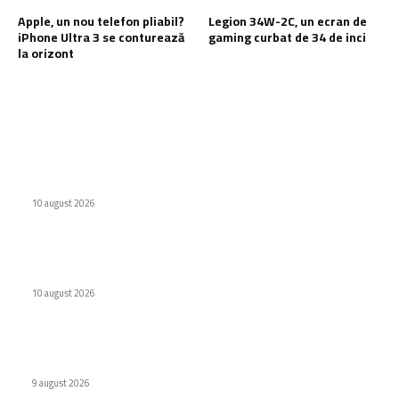
Apple, un nou telefon pliabil?
Legion 34W-2C, un ecran de
iPhone Ultra 3 se conturează
gaming curbat de 34 de inci
la orizont
Ultimele postari:
Chasing Wind Blue: O nouă culoare pentru Redmi K100 Pro
Max
10 august 2026
Samsung își amplifică producția pentru Galaxy Z Fold 8 din
cauza solicitărilor ridicate
10 august 2026
Apple, un nou telefon pliabil? iPhone Ultra 3 se conturează la
orizont
9 august 2026